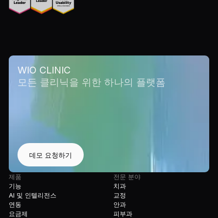
WIO CLINIC
모든 클리닉을 위한 하나의 플랫폼
데모 요청하기
제품
전문 분야
기능
치과
AI 및 인텔리전스
교정
연동
안과
요금제
피부과