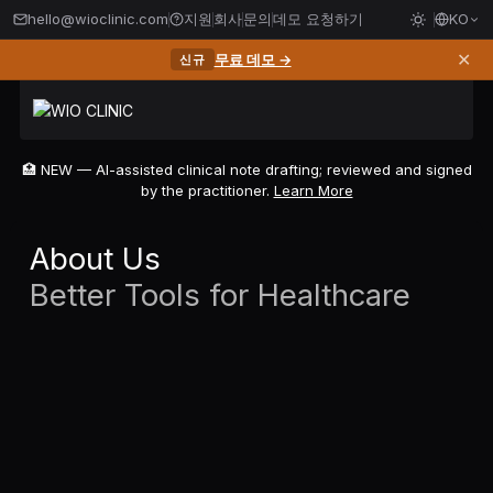
hello@wioclinic.com
지원
회사
문의
데모 요청하기
KO
✕
무료 데모 →
신규
🏥 NEW — AI-assisted clinical note drafting; reviewed and signed
by the practitioner.
Learn More
About Us
Better Tools for Healthcare