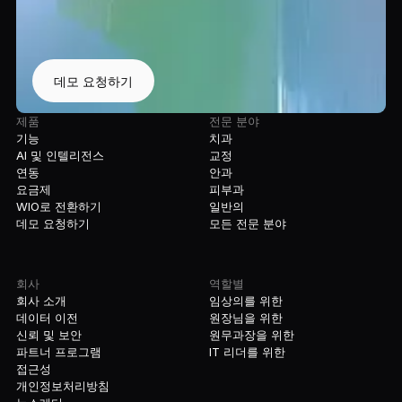
데모 요청하기
제품
전문 분야
기능
치과
AI 및 인텔리전스
교정
연동
안과
요금제
피부과
WIO로 전환하기
일반의
데모 요청하기
모든 전문 분야
회사
역할별
회사 소개
임상의를 위한
데이터 이전
원장님을 위한
신뢰 및 보안
원무과장을 위한
파트너 프로그램
IT 리더를 위한
접근성
개인정보처리방침