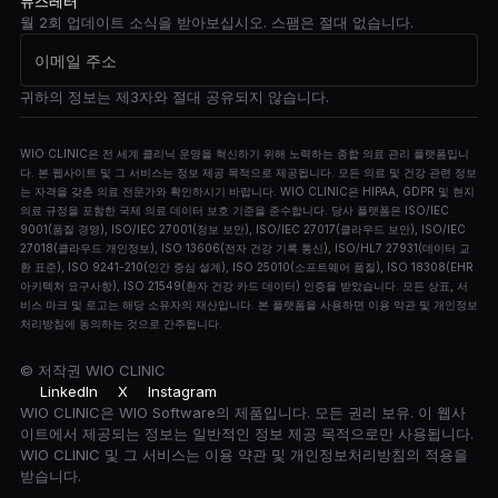
뉴스레터
월 2회 업데이트 소식을 받아보십시오. 스팸은 절대 없습니다.
귀하의 정보는 제3자와 절대 공유되지 않습니다.
WIO CLINIC은 전 세계 클리닉 운영을 혁신하기 위해 노력하는 종합 의료 관리 플랫폼입니
다. 본 웹사이트 및 그 서비스는 정보 제공 목적으로 제공됩니다. 모든 의료 및 건강 관련 정보
는 자격을 갖춘 의료 전문가와 확인하시기 바랍니다. WIO CLINIC은 HIPAA, GDPR 및 현지
의료 규정을 포함한 국제 의료 데이터 보호 기준을 준수합니다. 당사 플랫폼은 ISO/IEC
9001(품질 경영), ISO/IEC 27001(정보 보안), ISO/IEC 27017(클라우드 보안), ISO/IEC
27018(클라우드 개인정보), ISO 13606(전자 건강 기록 통신), ISO/HL7 27931(데이터 교
환 표준), ISO 9241-210(인간 중심 설계), ISO 25010(소프트웨어 품질), ISO 18308(EHR
아키텍처 요구사항), ISO 21549(환자 건강 카드 데이터) 인증을 받았습니다. 모든 상표, 서
비스 마크 및 로고는 해당 소유자의 재산입니다. 본 플랫폼을 사용하면 이용 약관 및 개인정보
처리방침에 동의하는 것으로 간주됩니다.
© 저작권
WIO CLINIC
LinkedIn
X
Instagram
WIO CLINIC은 WIO Software의 제품입니다. 모든 권리 보유. 이 웹사
이트에서 제공되는 정보는 일반적인 정보 제공 목적으로만 사용됩니다.
WIO CLINIC 및 그 서비스는 이용 약관 및 개인정보처리방침의 적용을
받습니다.