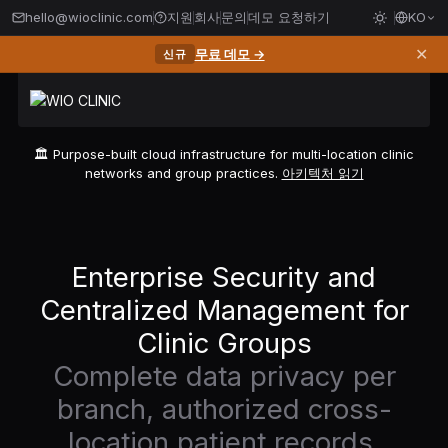
hello@wioclinic.com
지원
회사
문의
데모 요청하기
KO
✕
무료 데모 →
신규
🏛️ Purpose-built cloud infrastructure for multi-location clinic
networks and group practices.
아키텍처 읽기
Enterprise Security and
Centralized Management for
Clinic Groups
Complete data privacy per
branch, authorized cross-
location patient records,