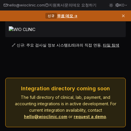
hello@wioclinic.com
지원
회사
문의
데모 요청하기
KO
✕
무료 데모 →
신규
🔗 신규: 주요 검사실 정보 시스템(LIS)과의 직접 연동.
타일 탐색
Integration directory coming soon
The full directory of clinical, lab, payment, and
accounting integrations is in active development. For
current integration availability, contact
hello@wioclinic.com
or
request a demo
.