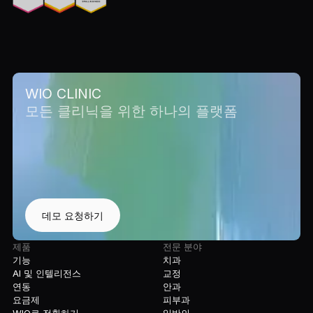
WIO CLINIC
모든 클리닉을 위한 하나의 플랫폼
데모 요청하기
제품
전문 분야
기능
치과
AI 및 인텔리전스
교정
연동
안과
요금제
피부과