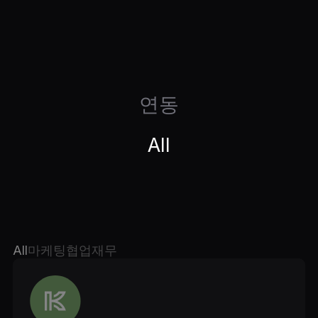
연동
All
All
마케팅
협업
재무