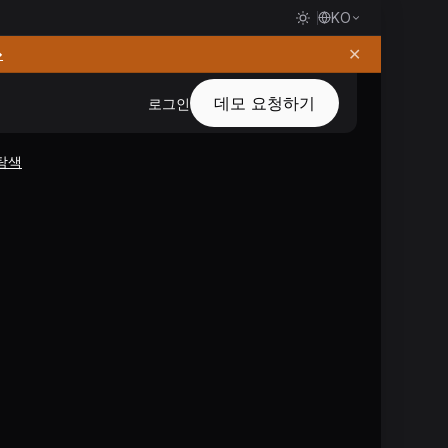
KO
✕
→
데모 요청하기
로그인
탐색