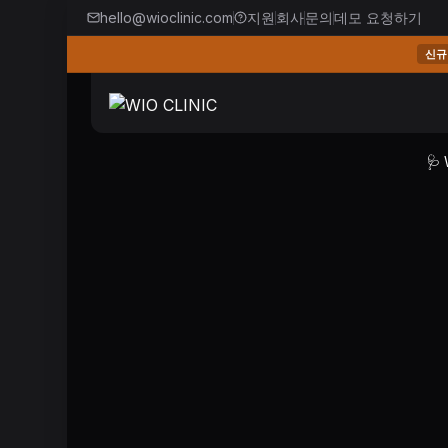
hello@wioclinic.com
지원
회사
문의
데모 요청하기
신
🩺