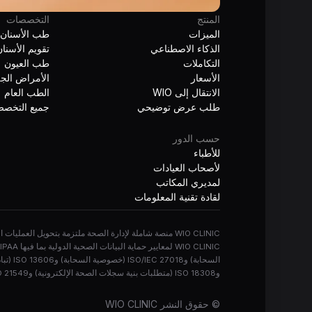
المنتج
التخصصات
الميزات
طب الأسنان
الذكاء الاصطناعي
تقويم الأسنا
التكاملات
طب العيون
الأسعار
الأمراض الجل
الانتقال إلى WIO
الطب العام
طلب عرض توضيحي
جميع التخص
حسب الدور
للأطباء
لأصحاب العيادات
لمديري المكاتب
لقادة تقنية المعلومات
WIO CLINIC منصة شاملة لإدارة الصحة ملتزمة بتحويل ال
وISO 18308 (متطلبات بنية سجلات الصحة الإلكترونية) وISO 21549 (بيانات بطاقة صحة المريض). جميع العلامات التجارية والشعارات هي ملك أصحابها. يُعدّ استخدام هذه المنصة قبولاً لشروط الخدمة وسياسة الخصوصية.
© حقوق النشر
WIO CLINIC