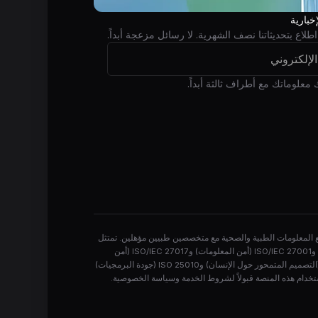
خبارية
اطلاع بتحديثاتنا نصف الشهرية. لا رسائل مزعجة أبداً.
 معلوماتك مع أطراف ثالثة أبداً.
ن جميع المعلومات الطبية والصحية مع متخصصين طبيين مؤهلين. تمتثل
WIO CLINIC لمعايير حماية البيانات الصحية الدولية بما فيها HIPAA وGDPR واللوائح الصحية المحلية. حصل نظامنا على شهادات ISO/IEC 9001 (إدارة الجودة) وISO/IEC 27001 (أمن المعلومات) وISO/IEC 27017 (أمن
السحابة) وISO/IEC 27018 (خصوصية السحابة) وISO 13606 (تبادل السجلات الصحية الإلكترونية) وISO/HL7 27931 (معايير تبادل البيانات) وISO 9241-210 (التصميم المتمحور حول الإنسان) وISO 25010 (جودة البرمجيات)