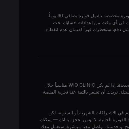
للفرق الكبيرة أو حسابات المؤسسات، يمكننا ترتيب شروط فوترة مخصصة تشمل فوترة بصافي 30 يوماً
 ذلك في أي وقت من إعدادات حسابك تحت
ا فشل دفع، سنخطرك فوراً لضمان عدم انقطاع
نقدم ضمان استرداد الأموال خلال 30 يوماً لجميع الحسابات الجديدة. إذا لم يكن WIO CLINIC مناسباً خلال
سئلة. نريدك أن تشعر بالثقة عند تجربة المنصة
لمستخدم في الاشتراكات الشهرية أو السنوية، لكن
فوترة الحالية. لا نؤمن بحجز بياناتك — يمكنك
ج أو خدمتنا، تواصل معنا مباشرة. سنعمل معك