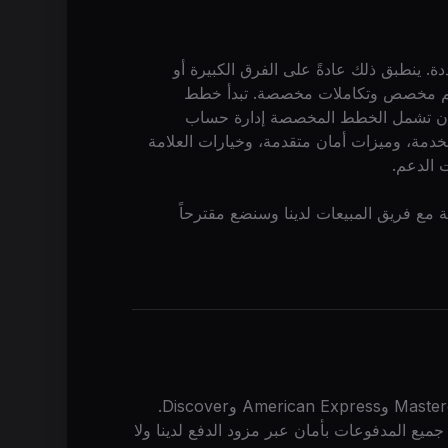
 ينطبق ذلك عادةً على الفرق الكبيرة أو
 دعم مخصص وتكاملات مخصصة. تبدأ خطط
ت. يمكن أن تشمل الخطط المخصصة إدارة حساب
مة، وميزات أمان متقدمة، وخيارات العلامة
 الدعم.
مع فريق المبيعات لدينا وسنضع مقترحاً
نقبل جميع بطاقات الائتمان الرئيسية بما في ذلك Visa وMastercard وAmerican Express وDiscover.
ي بخطة سنوية. تُعالَج جميع المدفوعات بأمان عبر مزود الدفع لدينا ولا