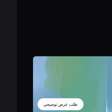
طلب عرض توضيحي