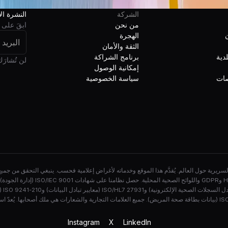
الشركة
النشرة الإ
من نحن
ابقَ على 
ن
الهجرة
الثقة والأمان
دية
برنامج الشراكة
لن تُشارَك
إمكانية الوصول
صات
سياسة الخصوصية
عمليات السريرية حول العالم. يُقدَّم هذا الموقع وخدماته لأغراض إعلامية فحسب. ينبغي التحقق م
Instagram
X
LinkedIn