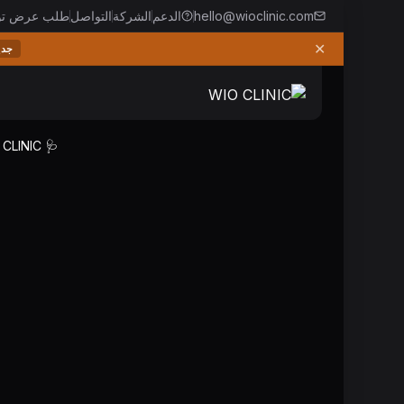
hello@wioclinic.com
الدعم
الشركة
التواصل
طلب عرض تو
✕
جدي
🩺 WIO CLINIC — إدارة عيادات مدعومة بالذكاء الاصطناعي لأكثر من 18 تخصصاً.