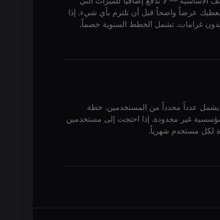
 الوظائف الأساسية — لا تدفع إضافياً للميزات التي
طيك عرضاً واضحاً قبل أن تلتزم بأي شيء. إذا
 بدون غرامات. تشمل الخطط السنوية خصماً.
يشمل عدداً محدداً من المستخدمين. خطة
شمل حتى مستخدمَين، والمهنية تشمل حتى 10، والمؤسسية غير محدودة. إذا احتجت إلى مستخدمين
 لكل مستخدم شهرياً.