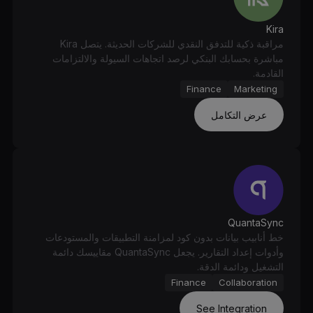
Kira
مراقبة ذكية للتدفق النقدي للشركات الحديثة. يتصل Kira
مباشرة بحسابك البنكي لرصد اتجاهات السيولة والالتزامات
القادمة.
Finance
Marketing
عرض التكامل
QuantaSync
خط أنابيب بيانات بدون كود لمزامنة التطبيقات والمستودعات
وأدوات إعداد التقارير. يجعل QuantaSync مقاييسك دائمة
التشغيل ودائمة الدقة.
Finance
Collaboration
See Integration