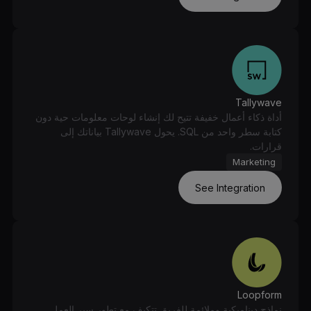
Tallywave
أداة ذكاء أعمال خفيفة تتيح لك إنشاء لوحات معلومات حية دون
كتابة سطر واحد من SQL. يحول Tallywave بياناتك إلى
قرارات.
Marketing
See Integration
Loopform
نماذج ديناميكية وملائمة للفريق تتكيف مع تطور سير العمل.