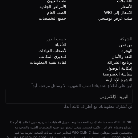
التكاملات
طب العيون
الأسعار
الأمراض الجلدية
الانتقال إلى WIO
الطب العام
طلب عرض توضيحي
جميع التخصصات
الشركة
حسب الدور
من نحن
للأطباء
الهجرة
لأصحاب العيادات
الثقة والأمان
لمديري المكاتب
برنامج الشراكة
لقادة تقنية المعلومات
إمكانية الوصول
سياسة الخصوصية
النشرة الإخبارية
ابقَ على اطلاع بتحديثاتنا نصف الشهرية. لا رسائل مزعجة أبداً.
لن تُشارَك معلوماتك مع أطراف ثالثة أبداً.
WIO CLINIC منصة شاملة لإدارة الصحة ملتزمة بتحويل العمليات السريرية حول العالم. يُقدَّم هذا
الموقع وخدماته لأغراض إعلامية فحسب. ينبغي التحقق من جميع المعلومات الطبية والصحية مع
متخصصين طبيين مؤهلين. تمتثل WIO CLINIC لمعايير حماية البيانات الصحية الدولية بما فيها
HIPAA وGDPR واللوائح الصحية المحلية. حصل نظامنا على شهادات ISO/IEC 9001 (إدارة الجودة)