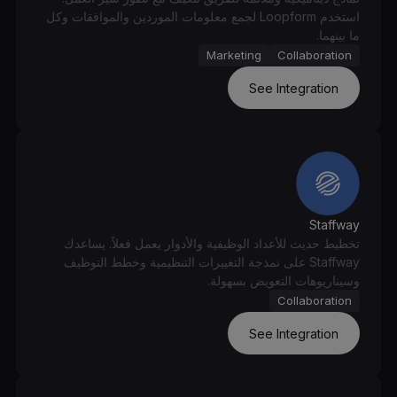
استخدم Loopform لجمع معلومات الموردين والموافقات وكل
ما بينهما.
Marketing
Collaboration
See Integration
Staffway
تخطيط حديث للأعداد الوظيفية والأدوار يعمل فعلاً. يساعدك
Staffway على نمذجة التغييرات التنظيمية وخطط التوظيف
وسيناريوهات التعويض بسهولة.
Collaboration
See Integration