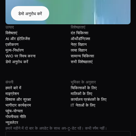
डेमो अनुरोध करें
उत्पाद
विशेषज्ञताएं
विशेषताएं
दंत चिकित्सा
AI और इंटेलिजेंस
ऑर्थोडॉन्टिक्स
एकीकरण
नेत्र विज्ञान
मूल्य-निर्धारण
त्वचा विज्ञान
WIO पर स्विच करना
सामान्य चिकित्सा
डेमो अनुरोध करें
सभी विशेषज्ञताएं
कंपनी
भूमिका के अनुसार
हमारे बारे में
चिकित्सकों के लिए
माइग्रेशन
मालिकों के लिए
विश्वास और सुरक्षा
कार्यालय प्रबंधकों के लिए
भागीदार कार्यक्रम
IT नेताओं के लिए
पहुंच-योग्यता
गोपनीयता नीति
न्यूज़लेटर
हमारे महीने में दो बार के अपडेट के साथ अप-टू-डेट रहें। कभी स्पैम नहीं।