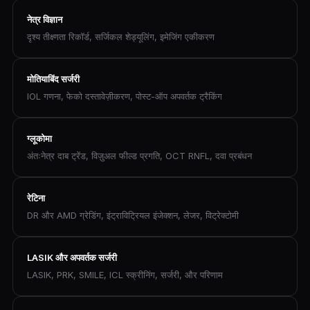
नेत्र विज्ञान
दृश्य तीक्ष्णता रिकॉर्ड, सर्जिकल शेड्यूलिंग, इमेजिंग एकीकरण
मोतियाबिंद सर्जरी
IOL गणना, फेको दस्तावेज़ीकरण, पोस्ट-ऑप अपवर्तक ट्रैकिंग
ग्लूकोमा
अंतःनेत्र दाब ट्रेंड, विज़ुअल फील्ड प्रगति, OCT RNFL, दवा प्रबंधन
रेटिना
DR और AMD ग्रेडिंग, इंट्राविट्रियल इंजेक्शन, लेजर, विट्रेक्टोमी
LASIK और अपवर्तक सर्जरी
LASIK, PRK, SMILE, ICL स्क्रीनिंग, सर्जरी, और परिणाम