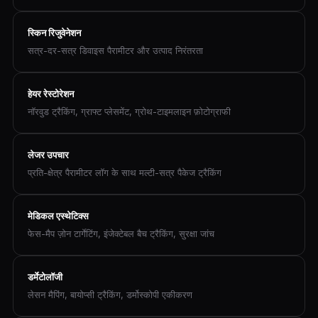
स्किन रिजुवेनेशन
सत्र-दर-सत्र डिवाइस पैरामीटर और उत्पाद निरंतरता
हेयर रेस्टोरेशन
नॉरवुड ट्रैकिंग, ग्राफ्ट प्लेसमेंट, ग्रोथ-टाइमलाइन फ़ोटोग्राफी
लेजर उपचार
प्रति-क्षेत्र पैरामीटर लॉग के साथ मल्टी-सत्र पैकेज ट्रैकिंग
मेडिकल एस्थेटिक्स
फेस-मैप ज़ोन टार्गेटिंग, इंजेक्टेबल बैच ट्रैकिंग, सुरक्षा जांच
डर्मेटोलॉजी
लेसन मैपिंग, बायोप्सी ट्रैकिंग, डर्मोस्कोपी एकीकरण