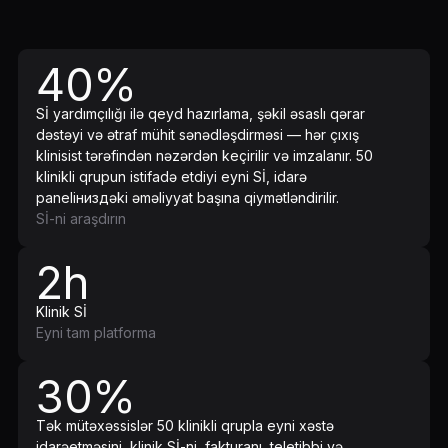
40%
Sİ yardımçılığı ilə qeyd hazırlama, şəkil əsaslı qərar
dəstəyi və ətraf mühit sənədləşdirməsi — hər çıxış
klinisist tərəfindən nəzərdən keçirilir və imzalanır. 50
klinikli qrupun istifadə etdiyi eyni Sİ, idarə
paneliниздəki əməliyyat başına qiymətləndirilir.
Sİ-ni araşdırın
2h
Klinik Sİ
Eyni tam platforma
30%
Tək mütəxəssislər 50 klinikli qrupla eyni xəstə
idarəetməsini, klinik Sİ-ni, fakturanı, teletibbi və