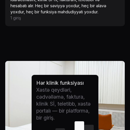
hesabatı alır. Heç bir səviyyə yoxdur, heç bir əlavə
yoxdur, heç bir funksiya məhdudiyyəti yoxdur.
1 giriş
Hər klinik funksiyası
Xəstə qeydləri,
cədvəlləmə, faktura,
klinik Sİ, teletibb, xəstə
portalı — bir platforma,
bir giriş.