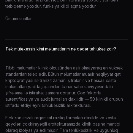
tətbiqetmə yoxdur, funksiya kilidi açma yoxdur.
Ümumi suallar
Tək mütəxəssis kimi məlumatlarım nə qədər təhlükəsizdir?
Tibbi məlumatlar klinik ölçüsündən asılı olmayaraq ən yüksək
standartları tələb edir. Bütün məlumatlar müasir nəqliyyat qatı
kriptoqrafiyası ilə tranzit zamanı şifrələnir və həssas xəstə
məlumatları yaddaş qatından kənar sahə səviyyəsindəki
şifrələmə ilə istirahət zamanı qorunur. Çox faktorlu
autentifikasiya və audit jurnalları daxilidir — 50 klinikli qrupun
istifadə etdiyi eyni təhlükəsizlik arxitekturası.
Elektron imzalı rəqəmsal razılıq formaları daxildir və xəstə
qeydləri çoxkirayəçili arxitekturamızda klinik başına məntiqi
olaraq izolyasiya edilmişdir. Tam təhlükəsizlik və uyğunluq