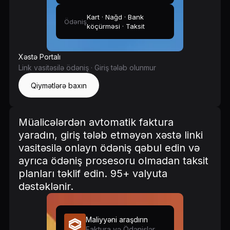
Kart · Nağd · Bank
Ödəniş
köçürməsi · Taksit
Xəstə Portalı
Link vasitəsilə ödəniş · Giriş tələb olunmur
Qiymətlərə baxın
Müalicələrdən avtomatik faktura
yaradın, giriş tələb etməyən xəstə linki
vasitəsilə onlayn ödəniş qəbul edin və
ayrıca ödəniş prosesoru olmadan taksit
planları təklif edin. 95+ valyuta
dəstəklənir.
Maliyyəni araşdırın
Faktura və Ödənişlər