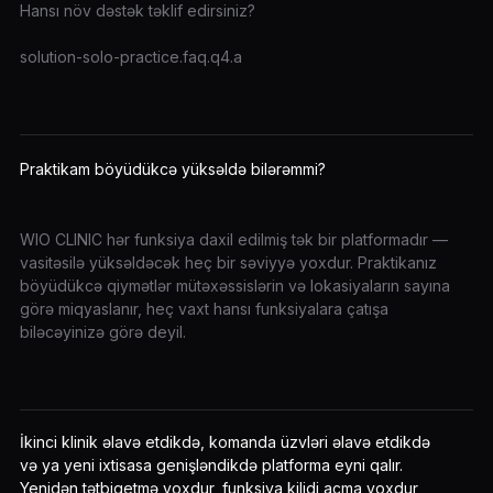
Hansı növ dəstək təklif edirsiniz?
solution-solo-practice.faq.q4.a
Praktikam böyüdükcə yüksəldə bilərəmmi?
WIO CLINIC hər funksiya daxil edilmiş tək bir platformadır —
vasitəsilə yüksəldəcək heç bir səviyyə yoxdur. Praktikanız
böyüdükcə qiymətlər mütəxəssislərin və lokasiyaların sayına
görə miqyaslanır, heç vaxt hansı funksiyalara çatışa
biləcəyinizə görə deyil.
İkinci klinik əlavə etdikdə, komanda üzvləri əlavə etdikdə
və ya yeni ixtisasa genişləndikdə platforma eyni qalır.
Yenidən tətbiqetmə yoxdur, funksiya kilidi açma yoxdur,