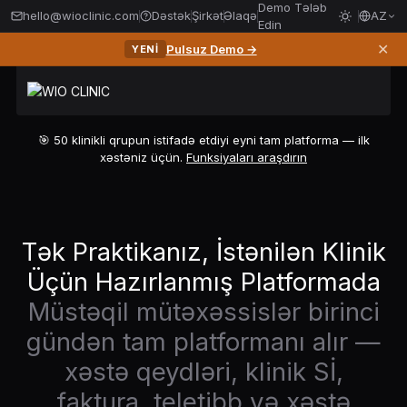
Demo Tələb
hello@wioclinic.com
Dəstək
Şirkət
Əlaqə
AZ
Edin
✕
Pulsuz Demo →
YENI
🎯 50 klinikli qrupun istifadə etdiyi eyni tam platforma — ilk
xəstəniz üçün.
Funksiyaları araşdırın
Tək Praktikanız, İstənilən Klinik
Üçün Hazırlanmış Platformada
Müstəqil mütəxəssislər birinci
gündən tam platformanı alır —
xəstə qeydləri, klinik Sİ,
faktura, teletibb və xəstə