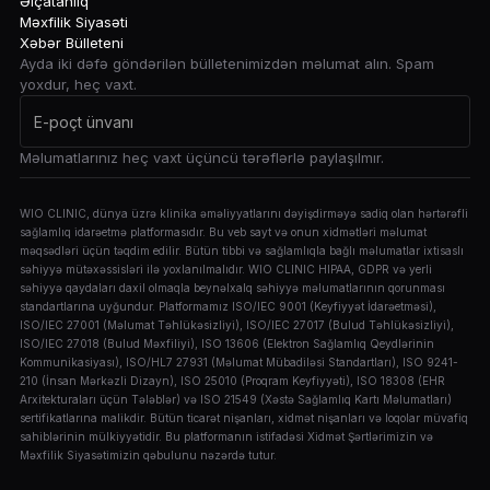
Əlçatanlıq
Məxfilik Siyasəti
Xəbər Bülleteni
Ayda iki dəfə göndərilən bülletenimizdən məlumat alın. Spam
yoxdur, heç vaxt.
Məlumatlarınız heç vaxt üçüncü tərəflərlə paylaşılmır.
WIO CLINIC, dünya üzrə klinika əməliyyatlarını dəyişdirməyə sadiq olan hərtərəfli
sağlamlıq idarəetmə platformasıdır. Bu veb sayt və onun xidmətləri məlumat
məqsədləri üçün təqdim edilir. Bütün tibbi və sağlamlıqla bağlı məlumatlar ixtisaslı
səhiyyə mütəxəssisləri ilə yoxlanılmalıdır. WIO CLINIC HIPAA, GDPR və yerli
səhiyyə qaydaları daxil olmaqla beynəlxalq səhiyyə məlumatlarının qorunması
standartlarına uyğundur. Platformamız ISO/IEC 9001 (Keyfiyyət İdarəetməsi),
ISO/IEC 27001 (Məlumat Təhlükəsizliyi), ISO/IEC 27017 (Bulud Təhlükəsizliyi),
ISO/IEC 27018 (Bulud Məxfiliyi), ISO 13606 (Elektron Sağlamlıq Qeydlərinin
Kommunikasiyası), ISO/HL7 27931 (Məlumat Mübadiləsi Standartları), ISO 9241-
210 (İnsan Mərkəzli Dizayn), ISO 25010 (Proqram Keyfiyyəti), ISO 18308 (EHR
Arxitekturaları üçün Tələblər) və ISO 21549 (Xəstə Sağlamlıq Kartı Məlumatları)
sertifikatlarına malikdir. Bütün ticarət nişanları, xidmət nişanları və loqolar müvafiq
sahiblərinin mülkiyyətidir. Bu platformanın istifadəsi Xidmət Şərtlərimizin və
Məxfilik Siyasətimizin qəbulunu nəzərdə tutur.