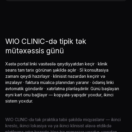
WIO CLINIC-də tipik tək
mütəxəssis günü
Xəstə portal linki vasitəsilə qeydiyyatdan keçir · klinik
seans tam tarix görünən şəkildə açılır · Sİ konsultasiya
zamanı qeydi hazırlayır · klinisist nəzərdən keçirir və
imzalayır · faktura müalicə planından yaranır · ödəniş linki
avtomatik göndərilir · xatırlatma planlaşdırılır. Günü başlayan
eyni kart onu bağlayır — kopyala-yapışdır yoxdur, ikinci
sistem yoxdur.
WIO CLINIC-də tək praktika təbii şəkildə miqyaslanır — ikinci
kreslo, ikinci lokasiya və ya ikinci klinisist əlavə etdikdə
platforma artıq hazırdır. Heç bir miqrasiya yoxdur, yenidən