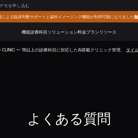
デモを申し込む
支援による臨床判断サポートと歯科イメージング機能が利用可能になりました
無
機能
診療科目
ソリューション
料金プラン
リソース
IO CLINIC — 18以上の診療科目に対応したAI搭載クリニック管理。
タイ
よくある質問