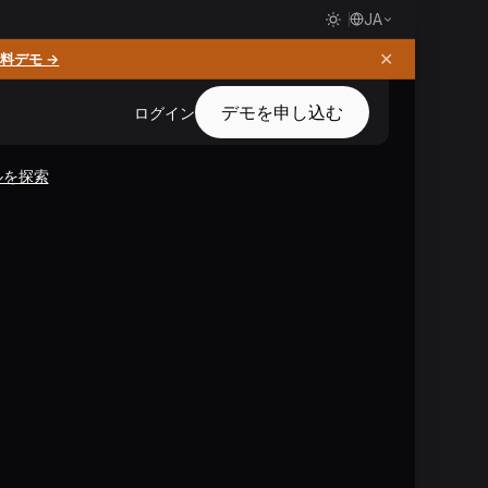
JA
✕
料デモ →
デモを申し込む
ログイン
ルを探索