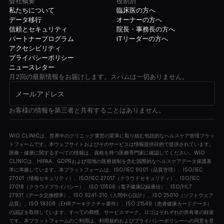
会社概要
役割別
私たちについて
臨床医の方へ
データ移行
オーナーの方へ
信頼とセキュリティ
院長・事務長の方へ
パートナープログラム
ITリーダーの方へ
アクセシビリティ
プライバシーポリシー
ニュースレター
月2回の最新情報をお届けします。スパムは一切ありません。
お客様の情報を第三者と共有することはありません。
WIO CLINICは、世界中のクリニック運営の変革に取り組む包括的なヘルスケア管理プラッ
トフォームです。本ウェブサイトおよびそのサービスは情報提供目的で提供されています。
医療・健康に関するすべての情報は、資格を持つ医療専門家に確認してください。WIO
CLINICは、HIPAA、GDPRおよび現地の医療規制を含む国際的なヘルスケアデータ保護基
準に準拠しています。本プラットフォームは、ISO/IEC 9001（品質管理）、ISO/IEC
27001（情報セキュリティ）、ISO/IEC 27017（クラウドセキュリティ）、ISO/IEC
27018（クラウドプライバシー）、ISO 13606（電子健康記録通信）、ISO/HL7
27931（データ交換標準）、ISO 9241-210（人間中心設計）、ISO 25010（ソフトウェア
品質）、ISO 18308（EHRアーキテクチャ要件）、ISO 21549（患者健康カードデータ）
の認証を取得しています。すべての商標、サービスマーク、ロゴはそれぞれの所有者の財産
です。本プラットフォームのご利用は、利用規約およびプライバシーポリシーへの同意を意