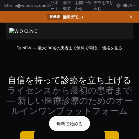
サポ
会社
お問い合
デモを申し
hello@wioclinic.com
JA
ート
概要
わせ
込む
✕
無料デモ →
新機能
🚀 NEW — 最大100名の患者まで無料で開始。
価格を見る
自信を持って診療を立ち上げる
ライセンスから最初の患者まで
— 新しい医療診療のためのオー
ルインワンプラットフォーム
無料で始める