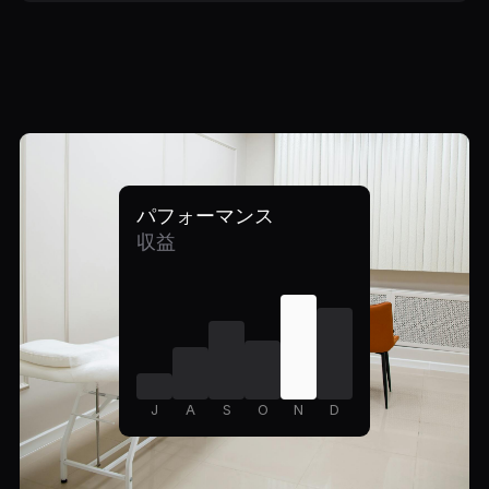
パフォーマンス
収益
J
A
S
O
N
D