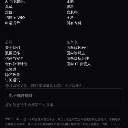
AI 与智能化
正畸
集成
眼科
定价
皮肤科
切换至 WIO
全科
申请演示
所有专科
公司
按角色
关于我们
面向临床医生
数据迁移
面向诊所主
信任与安全
面向诊所经理
合作伙伴计划
面向 IT 负责人
无障碍
隐私政策
订阅通讯
每月两次更新，随时掌握最新动态。无垃圾邮件。
您的信息绝不会与第三方共享。
WIO CLINIC 是一个综合健康管理平台，致力于在全球范围内改变诊所运营方式。本网站及
其服务仅供参考。所有医疗和健康相关信息均应由合格的医疗专业人员核实。WIO CLINIC