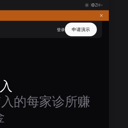
ZH
✕
申请演示
登录
入
您带入的每家诊所赚
金