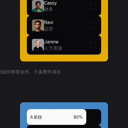
Cassy
财务
Ravi
运营
Janine
人力资源
划如何推荐诊所。大多数申请在
A 阶段
80%