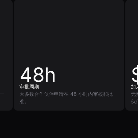
48h
审批周期
加
—
大多数合作伙伴申请在 48 小时内审核和批
无
准。
伙