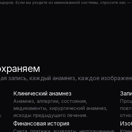
ндоров. Если вы уходите из именованной системы, спросите нас —
охраняем
дая запись, каждый анамнез, каждое изображен
Клинический анамнез
Запи
Анамнез, аллергии, состояния,
Прош
медикаменты, хирургический анамнез,
повт
.
исходы предыдущего лечения.
отно
Финансовая история
Изо
Счета, платежи, возвраты, непогашенные
Клин