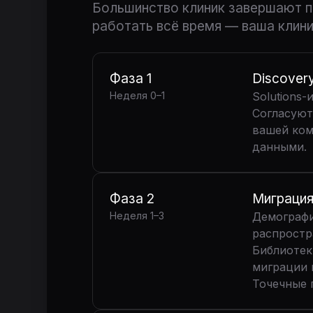
Большинство клиник завершают п
работать всё время — ваша клини
Фаза 1
Discover
Неделя 0–1
Solutions
Согласуют
вашей ком
данными.
Фаза 2
Миграция
Неделя 1–3
Демографи
распростр
Библиотек
миграции 
Точечные 