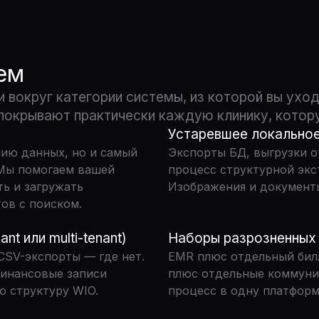
ем
 вокруг категории системы, из которой вы уход
 покрывают практически каждую клинику, котор
Устаревшее локальное
ию данных, но и самый
Экспорты БД, выгрузки о
 Мы помогаем вашей
процесс структурной экс
ь и загружать
Изображения и документ
ов с поиском.
nt или multi-tenant)
Наборы разрозненных
 CSV-экспорты — где нет.
EMR плюс отдельный бил
финансовые записи
плюс отдельные коммуни
 структуру WIO.
процесс в одну платформ