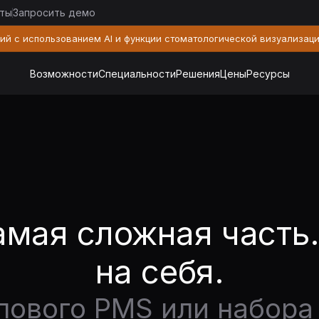
кты
Запросить демо
й с использованием AI и функции стоматологической визуализац
Возможности
Специальности
Решения
Цены
Ресурсы
мая сложная часть
на себя.
ипового PMS или набора