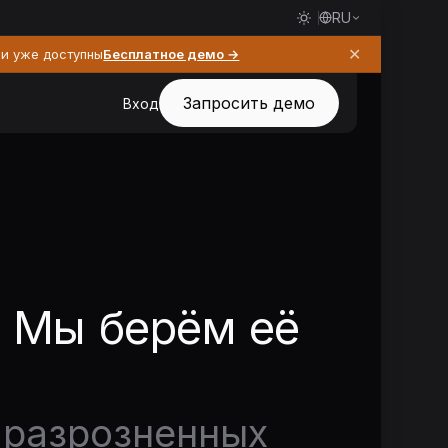
RU
✕
ии уже доступны
Бесплатное демо →
Запросить демо
Вход
. Мы берём её
 разрозненных