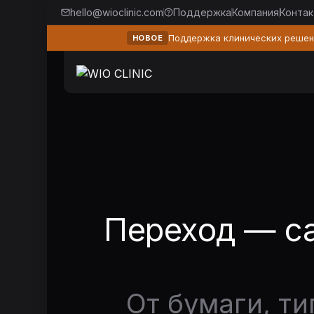
hello@wioclinic.com
Поддержка
Компания
Конта
Поддержка клинических решени
НОВОЕ
Переход — са
От бумаги, т