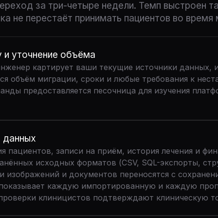
ереход за три-четыре недели. Темп выстроен т
ка не перестаёт принимать пациентов во время 
y и уточнение объёма
-инженер картирует ваши текущие источники данных, 
ся объём миграции, сроки и любые требования к нест
анды предоставляется песочница для изучения плат
 данных
я пациентов, записи на приём, история лечения и фи
анённых исходных форматов (CSV, SQL-экспорты, стр
и изображений и документов переносятся с сохране
показывает каждую импортированную и каждую проп
проверки клиницистов подтверждают клиническую то