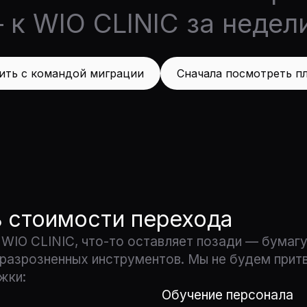
к WIO CLINIC за недели
ить с командой миграции
Сначала посмотреть п
ь стоимости перехода
 WIO CLINIC, что-то оставляет позади — бумаг
 разрозненных инструментов. Мы не будем притв
жки:
Обучение персонала