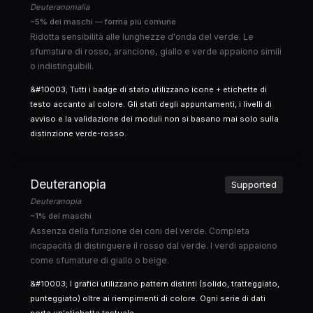
Deuteranomalia
~5% dei maschi — forma più comune
Ridotta sensibilità alle lunghezze d'onda del verde. Le
sfumature di rosso, arancione, giallo e verde appaiono simili
o indistinguibili.
&#10003; Tutti i badge di stato utilizzano icone + etichette di
testo accanto al colore. Gli stati degli appuntamenti, i livelli di
avviso e la validazione dei moduli non si basano mai solo sulla
distinzione verde-rosso.
Deuteranopia
Supported
Deuteranopia
~1% dei maschi
Assenza della funzione dei coni del verde. Completa
incapacità di distinguere il rosso dal verde. I verdi appaiono
come sfumature di giallo o beige.
&#10003; I grafici utilizzano pattern distinti (solido, tratteggiato,
punteggiato) oltre ai riempimenti di colore. Ogni serie di dati
porta un'etichetta testuale.