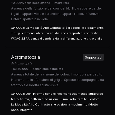
~0,001% della popolazione — molto raro
Assenza della funzione dei coni del blu. Il blu appare verde,
il giallo appare viola e l'arancione appare rosso. Influenza
l'intero spettro blu-viola.
&#10003; La Modalità Alto Contrasto è disponibile globalmente.
Tutti gli elementi interattivi soddisfano i rapporti di contrasto
WCAG 2.1 AA senza dipendere dalla differenziazione blu o gialla.
Acromatopsia
Supported
Achromatopsia
1 su 30.000 — daltonismo completo
Assenza totale della visione dei colori. Il mondo è percepito
interamente in sfumature di grigio. Spesso accompagnata da
fotofobia e ridotta acuità visiva.
&#10003; Ogni informazione clinica viene trasmessa attraverso
testo, forma, pattern o posizione — mai solo tramite il colore.
La Modalità Alto Contrasto e le opzioni a movimento ridotto
sono integrate.