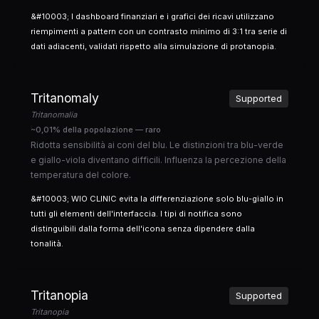
&#10003; I dashboard finanziari e i grafici dei ricavi utilizzano
riempimenti a pattern con un contrasto minimo di 3:1 tra serie di
dati adiacenti, validati rispetto alla simulazione di protanopia.
Tritanomaly
Supported
Tritanomalia
~0,01% della popolazione — raro
Ridotta sensibilità ai coni del blu. Le distinzioni tra blu-verde
e giallo-viola diventano difficili. Influenza la percezione della
temperatura del colore.
&#10003; WIO CLINIC evita la differenziazione solo blu-giallo in
tutti gli elementi dell'interfaccia. I tipi di notifica sono
distinguibili dalla forma dell'icona senza dipendere dalla
tonalità.
Tritanopia
Supported
Tritanopia