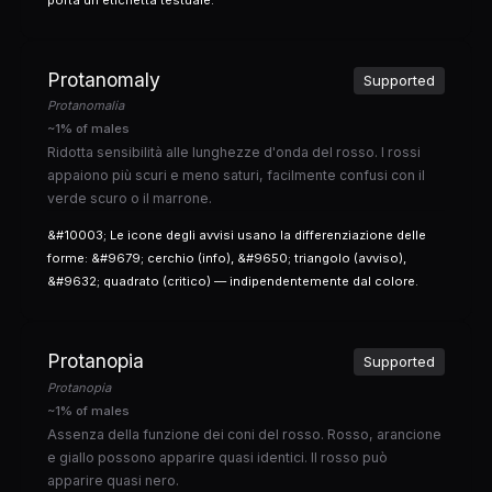
Protanomaly
Supported
Protanomalia
~1% of males
Ridotta sensibilità alle lunghezze d'onda del rosso. I rossi
appaiono più scuri e meno saturi, facilmente confusi con il
verde scuro o il marrone.
&#10003; Le icone degli avvisi usano la differenziazione delle
forme: &#9679; cerchio (info), &#9650; triangolo (avviso),
&#9632; quadrato (critico) — indipendentemente dal colore.
Protanopia
Supported
Protanopia
~1% of males
Assenza della funzione dei coni del rosso. Rosso, arancione
e giallo possono apparire quasi identici. Il rosso può
apparire quasi nero.