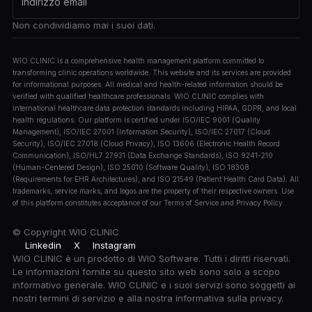
Non condividiamo mai i suoi dati.
WIO CLINIC is a comprehensive health management platform committed to
transforming clinic operations worldwide. This website and its services are provided
for informational purposes. All medical and health-related information should be
verified with qualified healthcare professionals. WIO CLINIC complies with
international healthcare data protection standards including HIPAA, GDPR, and local
health regulations. Our platform is certified under ISO/IEC 9001 (Quality
Management), ISO/IEC 27001 (Information Security), ISO/IEC 27017 (Cloud
Security), ISO/IEC 27018 (Cloud Privacy), ISO 13606 (Electronic Health Record
Communication), ISO/HL7 27931 (Data Exchange Standards), ISO 9241-210
(Human-Centered Design), ISO 25010 (Software Quality), ISO 18308
(Requirements for EHR Architectures), and ISO 21549 (Patient Health Card Data). All
trademarks, service marks, and logos are the property of their respective owners. Use
of this platform constitutes acceptance of our Terms of Service and Privacy Policy.
© Copyright
WIO CLINIC
Linkedin
X
Instagram
WIO CLINIC è un prodotto di WIO Software. Tutti i diritti riservati.
Le informazioni fornite su questo sito web sono solo a scopo
informativo generale. WIO CLINIC e i suoi servizi sono soggetti ai
nostri termini di servizio e alla nostra informativa sulla privacy.