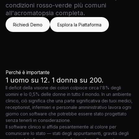
condizioni rosso-verde più comuni
all'acromatopsia completa.
Richiedi Demo
Esplora la Piattaforma
Perché è importante
1 uomo su 12. 1 donna su 200.
Il deficit della visione dei colori colpisce circa l'8% degli
uomini e lo 0,5% delle donne in tutto il mondo. In un ambiente
clinico, ciò significa che una parte significativa dei tuoi medici,
receptionist, infermieri e personale amministrativo lavora ogni
giorno con software che potrebbe essere stato progettato
senza tenerli in considerazione.
Il software clinico si affida pesantemente al colore per
comunicare lo stato — stati degli appuntamenti, gravità degli