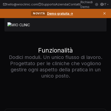
Richiedi
hello@wioclinic.com
Supporto
Azienda
Contatti
IT
Demo
✕
Demo gratuita →
NOVITÀ
Funzionalità
Dodici moduli. Un unico flusso di lavoro.
Progettato per le cliniche che vogliono
gestire ogni aspetto della pratica in un
unico posto.