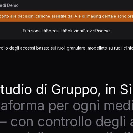
iedi Demo
porto alle decisioni cliniche assistite da IA e di imaging dentale sono ora
Funzionalità
Specialità
Soluzioni
Prezzi
Risorse
lo degli accessi basato sui ruoli granulare, modellato su ruoli clinici
Studio di Gruppo, in S
taforma per ogni medi
 con controllo degli