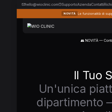
hello@wioclinic.com
Supporto
Azienda
Contatti
Rich
Le funzionalità di sup
NOVITÀ
👥 NOVITÀ — Control
Il Tuo 
Un'unica piat
dipartimento —