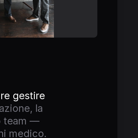
re gestire
azione, la
tuo team —
gni medico.