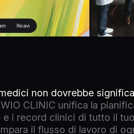
am
Ricavi
 medici non dovrebbe significa
WIO CLINIC unifica la pianific
 e i record clinici di tutto il 
mpara il flusso di lavoro di o