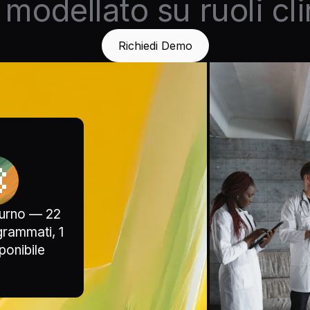
 modellato su ruoli cli
Richiedi Demo
 turno — 22
grammati, 1
ponibile