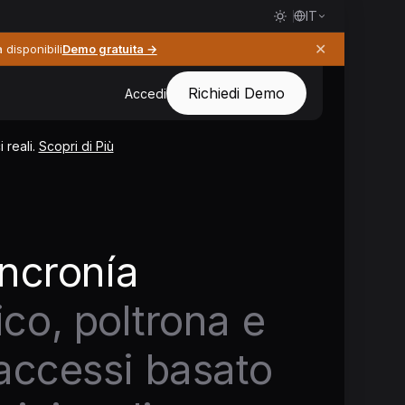
IT
✕
 disponibili
Demo gratuita →
Richiedi Demo
Accedi
 reali.
Scopri di Più
incronía
co, poltrona e
 accessi basato