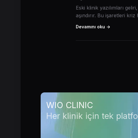
Eski klinik yazılımları gel
aşındırır. Bu işaretleri kr
Devamını oku →
WIO CLINIC
Her klinik için tek platf