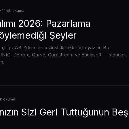
· 14 dk okuma
zılımı 2026: Pazarlama
Söylemediği Şeyler
 çoğu ABD'deki tek branşlı klinikler için yazılır. Bu
LINIC, Dentrix, Curve, Carestream ve Eaglesoft — standart
in.
dk okuma
ınızın Sizi Geri Tuttuğunun Beş