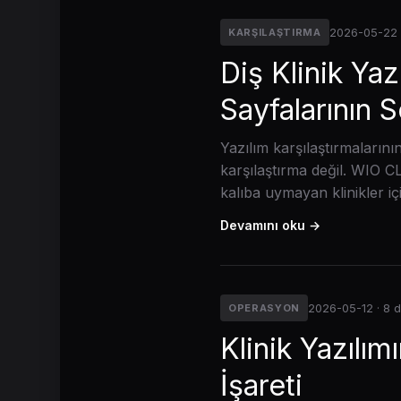
2026-05-22 
KARŞILAŞTIRMA
Diş Klinik Ya
Sayfalarının 
Yazılım karşılaştırmalarının
karşılaştırma değil. WIO C
kalıba uymayan klinikler iç
Devamını oku →
2026-05-12 · 8 
OPERASYON
Klinik Yazılım
İşareti