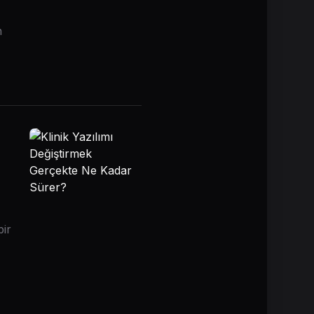
n
bir