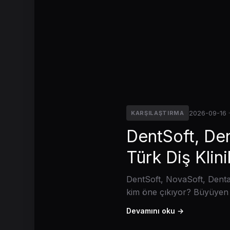
2026-09-16 ·
KARŞILAŞTIRMA
DentSoft, De
Türk Diş Klin
DentSoft, NovaSoft, Dental
kim öne çıkıyor? Büyüyen v
Devamını oku →