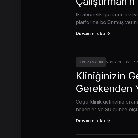
Çalıştırmanın 
İki abonelik görünür maliyet
platforma bölünmüş veriniz
Devamını oku →
2026-06-03 · 7
OPERASYON
Kliniğinizin
Gerekenden 
Çoğu klinik gelmeme oranın
nedenler ve 90 günde ölçül
Devamını oku →