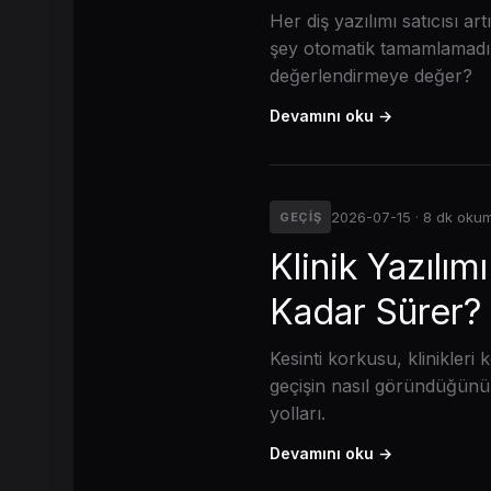
Her diş yazılımı satıcısı 
şey otomatik tamamlamadır
değerlendirmeye değer?
Devamını oku →
2026-07-15 · 8 dk oku
GEÇIŞ
Klinik Yazılı
Kadar Sürer?
Kesinti korkusu, klinikleri
geçişin nasıl göründüğünü 
yolları.
Devamını oku →