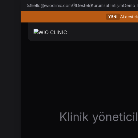
hello@wioclinic.com
Destek
Kurumsal
İletişim
Demo T
AI destek
YENI
Klinik yönetic