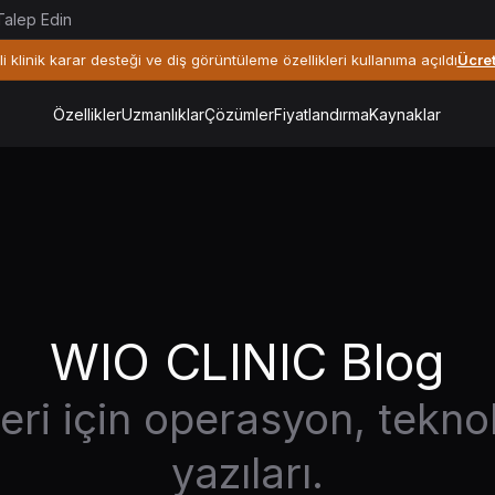
alep Edin
li klinik karar desteği ve diş görüntüleme özellikleri kullanıma açıldı
Ücre
Özellikler
Uzmanlıklar
Çözümler
Fiyatlandırma
Kaynaklar
WIO CLINIC Blog
ileri için operasyon, tekn
yazıları.