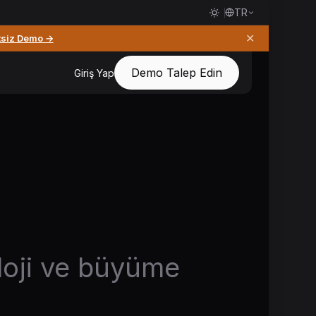
TR
✕
tsiz Demo →
Demo Talep Edin
Giriş Yap
oloji ve büyüme