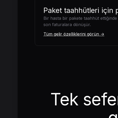
Paket taahhütleri için
Bir hasta bir pakete taahhüt ettiğin
son faturalara dönüşür.
Tüm gelir özelliklerini görün →
Tek sefer
g