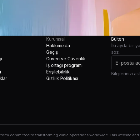
Kurumsal
Bülten
Hakkımızda
İki ayda bir 
Geçiş
söz.
i
Güven ve Güvenlik
İş ortağı programı
i
Erişilebilirlik
Bilgilerinizi a
klar
Gizlilik Politikası
rm committed to transforming clinic operations worldwide. This website and its