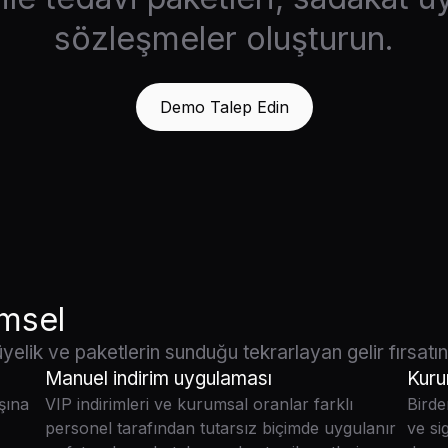
sözleşmeler oluşturun.
Demo Talep Edin
emsel
yelik ve paketlerin sunduğu tekrarlayan gelir fırsatını
Manuel indirim uygulaması
Kuru
şına
VIP indirimleri ve kurumsal oranlar farklı
Birde
personel tarafından tutarsız biçimde uygulanır
ve si