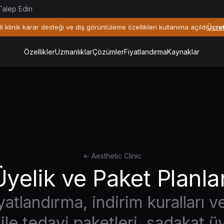
alep Edin
li klinik karar desteği ve diş görüntüleme özellikleri kullanıma açıldı
Ücre
Özellikler
Uzmanlıklar
Çözümler
Fiyatlandırma
Kaynaklar
← Aesthetic Clinic
Üyelik ve Paket Planlar
fiyatlandırma, indirim kuralları
le tedavi paketleri, sadakat üy