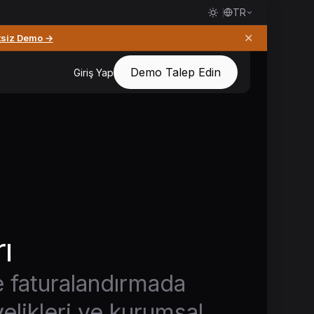
TR
✕
tsiz Demo →
Demo Talep Edin
Giriş Yap
ı
 ve faturalandırmada
elikleri ve kurumsal