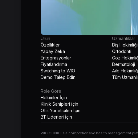
Ürün
Uzmanlıklar
Özellikler
Diş Hekimliği
Yapay Zeka
Ortodonti
Entegrasyonlar
Göz Hekimliğ
Fiyatlandırma
Dermatoloji
Switching to WIO
Aile Hekimliğ
Demo Talep Edin
Tüm Uzmanlı
Role Göre
Hekimler İçin
Klinik Sahipleri İçin
Ofis Yöneticileri İçin
BT Liderleri İçin
WIO CLINIC is a comprehensive health management platfo