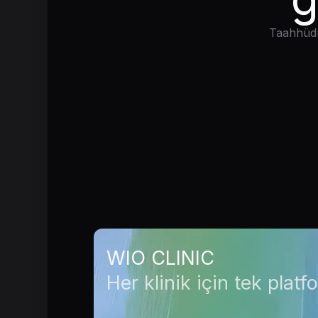
Taahhüdü 
WIO CLINIC
Her klinik için tek platf