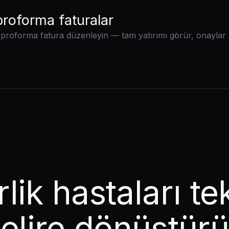
 proforma faturalar
de proforma fatura düzenleyin — tam yatırımı görür, onayl
lik hastaları t
elire dönüştür