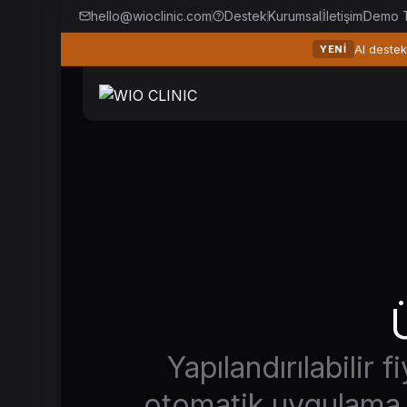
hello@wioclinic.com
Destek
Kurumsal
İletişim
Demo T
AI destek
YENI
Yapılandırılabilir 
otomatik uygulama i