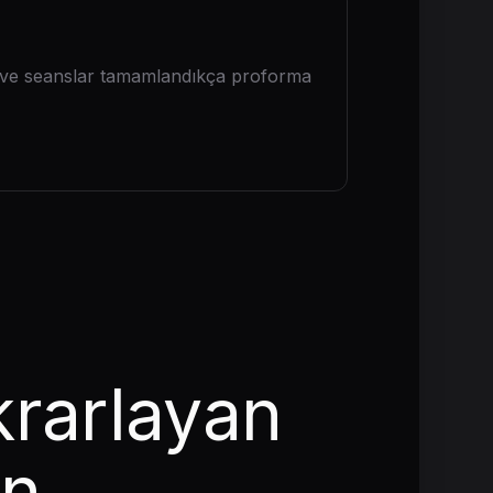
ar ve seanslar tamamlandıkça proforma
ekrarlayan
ün