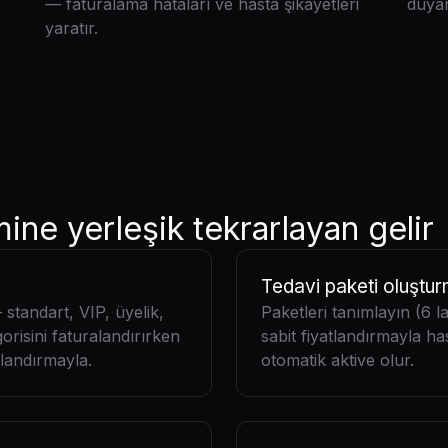
— faturalama hataları ve hasta şikayetleri
duyar
yaratır.
ine yerleşik tekrarlayan gelir
Tedavi paketi oluştu
— standart, VIP, üyelik,
Paketleri tanımlayın (6 l
risini faturalandırırken
sabit fiyatlandırmayla has
tlandırmayla.
otomatik aktive olur.