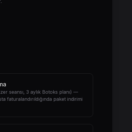
.
rma
azer seansı, 3 aylık Botoks planı) —
ta faturalandırıldığında paket indirimi