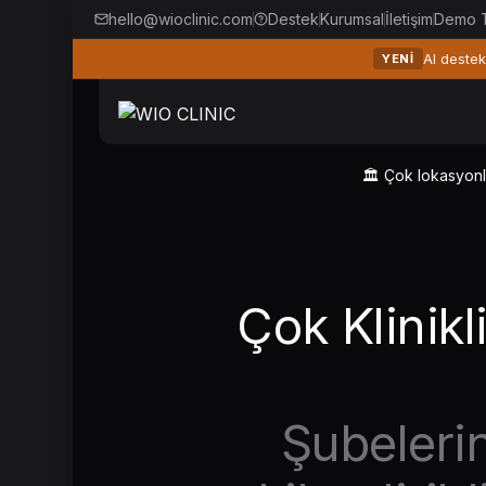
hello@wioclinic.com
Destek
Kurumsal
İletişim
Demo T
AI destek
YENI
🏛️ Çok lokasyonlu
Çok Klinikl
Şubelerin