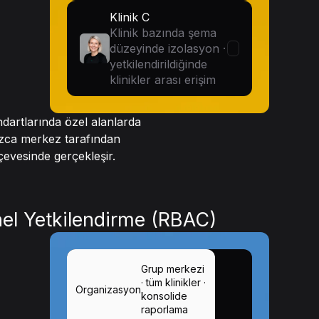
Klinik C
Klinik bazında şema
düzeyinde izolasyon ·
yetkilendirildiğinde
klinikler arası erişim
dartlarında özel alanlarda
nızca merkez tarafından
çevesinde gerçekleşir.
nel Yetkilendirme (RBAC)
Grup merkezi
· tüm klinikler ·
Organizasyon
konsolide
raporlama