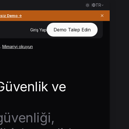
TR
✕
tsiz Demo →
Demo Talep Edin
Giriş Yap
ı.
Mimariyi okuyun
 Güvenlik ve
güvenliği,