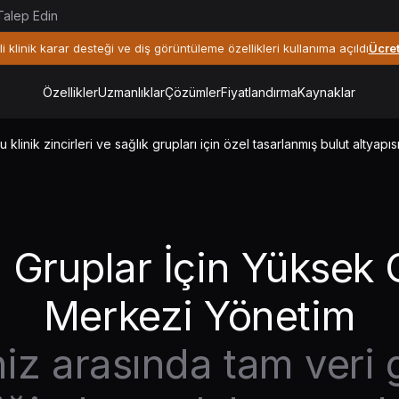
alep Edin
li klinik karar desteği ve diş görüntüleme özellikleri kullanıma açıldı
Ücre
Özellikler
Uzmanlıklar
Çözümler
Fiyatlandırma
Kaynaklar
 klinik zincirleri ve sağlık grupları için özel tasarlanmış bulut altyapıs
i Gruplar İçin Yüksek
Merkezi Yönetim
iz arasında tam veri 