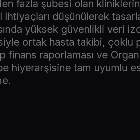
en fazla şubesi olan klinikleri
ihtiyaçları düşünülerek tasarl
ında yüksek güvenlikli veri iz
iyle ortak hasta takibi, çoklu 
up finans raporlaması ve Orga
be hiyerarşisine tam uyumlu e
me.