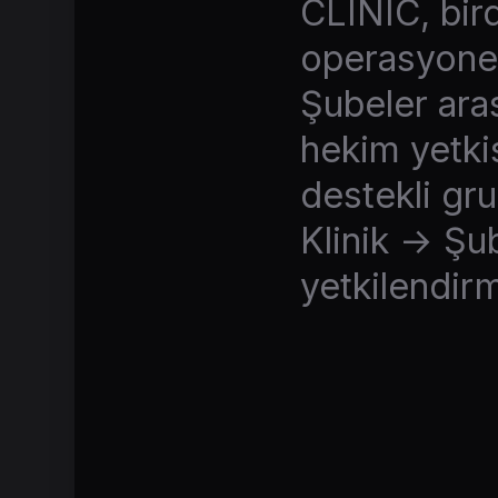
CLINIC, bird
operasyonel 
Şubeler aras
hekim yetkis
destekli gr
Klinik → Şu
yetkilendir