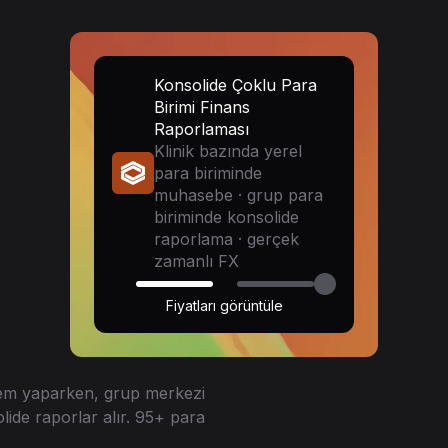
Konsolide Çoklu Para
Birimi Finans
Raporlaması
Klinik bazında yerel
para biriminde
muhasebe · grup para
biriminde konsolide
raporlama · gerçek
zamanlı FX
Fiyatları görüntüle
şlem yaparken, grup merkezi
lide raporlar alır. 95+ para