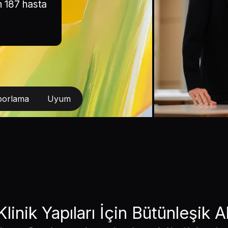
n 187 hasta
porlama
Uyum
linik Yapıları İçin Bütünleşik A