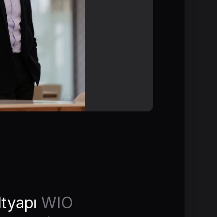
ltyapı
WIO