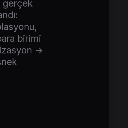
n gerçek
andı:
olasyonu,
para birimi
nizasyon →
snek