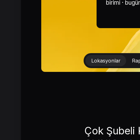
birimi · bugü
Lokasyonlar
Ra
Çok Şubeli K