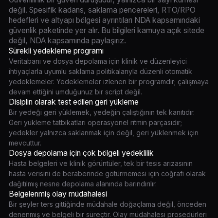
değil. Spesifik kadans, saklama pencereleri, RTO/RPO
hedefleri ve altyapı bölgesi ayrıntıları NDA kapsamındaki
güvenlik paketinde yer alır. Bu bilgileri kamuya açık sitede
değil, NDA kapsamında paylaşırız.
Sürekli yedekleme programı
Veritabanı ve dosya depolama için klinik ve düzenleyici
ihtiyaçlarla uyumlu saklama politikalarıyla düzenli otomatik
yedeklemeler. Yedeklemeler izlenen bir programdır; çalışmaya
devam ettiğini umduğunuz bir script değil.
Disiplin olarak test edilen geri yükleme
Bir yedeği geri yüklemek, yedeğin çalıştığının tek kanıtıdır.
Geri yükleme tatbikatları operasyonel ritmin parçasıdır;
yedekler yalnızca saklanmak için değil, geri yüklenmek için
mevcuttur.
Dosya depolama için çok bölgeli yedeklilik
Hasta belgeleri ve klinik görüntüler, tek bir tesis arızasının
hasta verisini de beraberinde götürmemesi için coğrafi olarak
dağıtılmış nesne depolama alanında barındırılır.
Belgelenmiş olay müdahalesi
Bir şeyler ters gittiğinde müdahale doğaçlama değil, önceden
denenmiş ve belgeli bir süreçtir. Olay müdahalesi prosedürleri