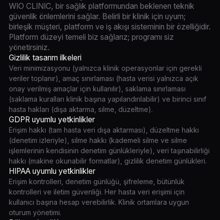
WIO CLINIC, bir sağlık platformundan beklenen teknik
güvenlik önlemlerini sağlar. Belirli bir klinik için uyum;
birleşik müşteri, platform ve iş akışı sisteminin bir özelliğidir.
Platform düzeyi temeli biz sağlarız; programı siz
yönetirsiniz.
Gizlilik tasarım ilkeleri
Veri minimizasyonu (yalnızca klinik operasyonlar için gerekli
veriler toplanır), amaç sınırlaması (hasta verisi yalnızca açık
onay verilmiş amaçlar için kullanılır), saklama sınırlaması
(saklama kuralları klinik başına yapılandırılabilir) ve birinci sınıf
hasta hakları (dışa aktarma, silme, düzeltme).
GDPR uyumlu yetkinlikler
Erişim hakkı (tam hasta veri dışa aktarması), düzeltme hakkı
(denetim izleriyle), silme hakkı (kademeli silme ve silme
işlemlerinin kendisinin denetim günlükleriyle), veri taşınabilirliği
hakkı (makine okunabilir formatlar), gizlilik denetim günlükleri.
HIPAA uyumlu yetkinlikler
Erişim kontrolleri, denetim günlüğü, şifreleme, bütünlük
kontrolleri ve iletim güvenliği. Her hasta veri erişimi için
kullanıcı başına hesap verebilirlik. Klinik ortamlara uygun
oturum yönetimi.