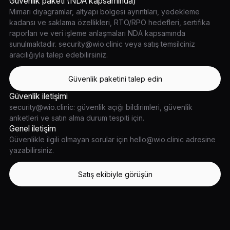
Güvenlik paketi (NDA kapsamında)
Mimari diyagramlar, altyapı bölgesi ayrıntıları, yedekleme
kadansı ve saklama özellikleri, RTO/RPO hedefleri, sertifika
raporları ve veri işleme anlaşmaları NDA kapsamında
sunulmaktadır. security@wio.clinic veya satış temsilciniz
aracılığıyla talep edebilirsiniz.
Güvenlik paketini talep edin
Güvenlik iletişimi
security@wio.clinic: güvenlik açığı bildirimleri, güvenlik
anketleri ve satın alma durum tespiti için.
Genel iletişim
Güvenlikle ilgili olmayan sorular için hello@wio.clinic adresine
yazabilirsiniz.
Satış ekibiyle görüşün