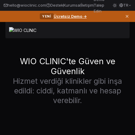
hello@wioclinic.com
Destek
Kurumsal
İletişim
Talep
TR
Edin
✕
Ücretsiz Demo →
YENI
WIO CLINIC'te Güven ve
Güvenlik
Hizmet verdiği klinikler gibi inşa
edildi: ciddi, katmanlı ve hesap
verebilir.