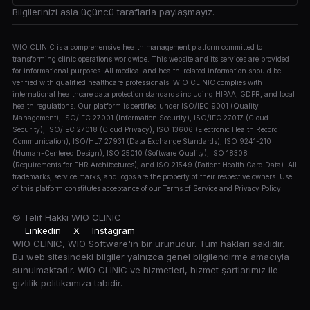
Bilgilerinizi asla üçüncü taraflarla paylaşmayız.
WIO CLINIC is a comprehensive health management platform committed to
transforming clinic operations worldwide. This website and its services are provided
for informational purposes. All medical and health-related information should be
verified with qualified healthcare professionals. WIO CLINIC complies with
international healthcare data protection standards including HIPAA, GDPR, and local
health regulations. Our platform is certified under ISO/IEC 9001 (Quality
Management), ISO/IEC 27001 (Information Security), ISO/IEC 27017 (Cloud
Security), ISO/IEC 27018 (Cloud Privacy), ISO 13606 (Electronic Health Record
Communication), ISO/HL7 27931 (Data Exchange Standards), ISO 9241-210
(Human-Centered Design), ISO 25010 (Software Quality), ISO 18308
(Requirements for EHR Architectures), and ISO 21549 (Patient Health Card Data). All
trademarks, service marks, and logos are the property of their respective owners. Use
of this platform constitutes acceptance of our Terms of Service and Privacy Policy.
© Telif Hakkı
WIO CLINIC
Linkedin
X
Instagram
WIO CLINIC, WIO Software'in bir ürünüdür. Tüm hakları saklıdır.
Bu web sitesindeki bilgiler yalnızca genel bilgilendirme amacıyla
sunulmaktadır. WIO CLINIC ve hizmetleri, hizmet şartlarımız ile
gizlilik politikamıza tabidir.