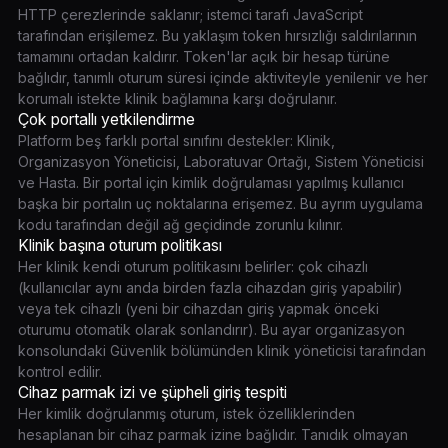
HTTP çerezlerinde saklanır; istemci tarafı JavaScript
tarafından erişilemez. Bu yaklaşım token hırsızlığı saldırılarının
tamamını ortadan kaldırır. Token'lar açık bir hesap türüne
bağlıdır, tanımlı oturum süresi içinde aktiviteyle yenilenir ve her
korumalı istekte klinik bağlamına karşı doğrulanır.
Çok portallı yetkilendirme
Platform beş farklı portal sınıfını destekler: Klinik,
Organizasyon Yöneticisi, Laboratuvar Ortağı, Sistem Yöneticisi
ve Hasta. Bir portal için kimlik doğrulaması yapılmış kullanıcı
başka bir portalın uç noktalarına erişemez. Bu ayrım uygulama
kodu tarafından değil ağ geçidinde zorunlu kılınır.
Klinik başına oturum politikası
Her klinik kendi oturum politikasını belirler: çok cihazlı
(kullanıcılar aynı anda birden fazla cihazdan giriş yapabilir)
veya tek cihazlı (yeni bir cihazdan giriş yapmak önceki
oturumu otomatik olarak sonlandırır). Bu ayar organizasyon
konsolundaki Güvenlik bölümünden klinik yöneticisi tarafından
kontrol edilir.
Cihaz parmak izi ve şüpheli giriş tespiti
Her kimlik doğrulanmış oturum, istek özelliklerinden
hesaplanan bir cihaz parmak izine bağlıdır. Tanıdık olmayan