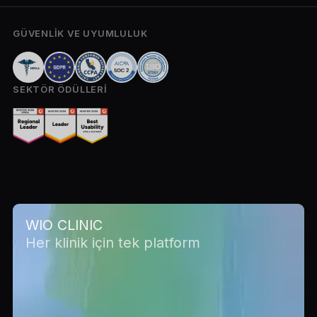
GÜVENLIK VE UYUMLULUK
SEKTÖR ÖDÜLLERI
WIO CLINIC
Her klinik için tek platform