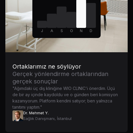
J
A
S
O
N
D
Ortaklarımız ne söylüyor
Gerçek yönlendirme ortaklarından
gerçek sonuçlar
"Ağımdaki üç diş kliniğine WIO CLINIC'i önerdim. Üçü
de bir ay içinde kaydoldu ve o günden beri komisyon
kazanıyorum. Platform kendini satıyor; ben yalnızca
tanıtımı yaptım."
Dr. Mehmet Y.
Sağlık Danışmanı, İstanbul