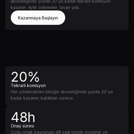
aboneliğinde yüzde 20'ye kadar tekrarlı komisyon
kazanın. Aylık ödemeler, tavan yok.
Kazanmaya Başlayın
20%
Tekrarlı komisyon
Her yönlendirilen kliniğin aboneliğinde yüzde 20'ye
kadar kazanın; kaldıkları sürece.
48h
Onay süresi
Çoğu ortak başvurusu 48 saat içinde incelenir ve