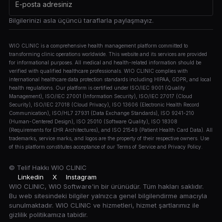
Bilgilerinizi asla üçüncü taraflarla paylaşmayız.
WIO CLINIC is a comprehensive health management platform committed to
transforming clinic operations worldwide. This website and its services are provided
for informational purposes. All medical and health-related information should be
verified with qualified healthcare professionals. WIO CLINIC complies with
international healthcare data protection standards including HIPAA, GDPR, and local
health regulations. Our platform is certified under ISO/IEC 9001 (Quality
Management), ISO/IEC 27001 (Information Security), ISO/IEC 27017 (Cloud
Security), ISO/IEC 27018 (Cloud Privacy), ISO 13606 (Electronic Health Record
Communication), ISO/HL7 27931 (Data Exchange Standards), ISO 9241-210
(Human-Centered Design), ISO 25010 (Software Quality), ISO 18308
(Requirements for EHR Architectures), and ISO 21549 (Patient Health Card Data). All
trademarks, service marks, and logos are the property of their respective owners. Use
of this platform constitutes acceptance of our Terms of Service and Privacy Policy.
© Telif Hakkı
WIO CLINIC
Linkedin
X
Instagram
WIO CLINIC, WIO Software'in bir ürünüdür. Tüm hakları saklıdır.
Bu web sitesindeki bilgiler yalnızca genel bilgilendirme amacıyla
sunulmaktadır. WIO CLINIC ve hizmetleri, hizmet şartlarımız ile
gizlilik politikamıza tabidir.