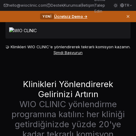
hello@wioclinic.com
Destek
Kurumsal
İletişim
Talep
TR
Edin
✕
Ücretsiz Demo →
YENI
🤝 Klinikleri WIO CLINIC'e yönlendirerek tekrarlı komisyon kazanın.
Şimdi Başvurun
Klinikleri Yönlendirerek
Gelirinizi Artırın
WIO CLINIC yönlendirme
programına katılın: her kliniği
getirdiğinizde yüzde 20'ye
kadar tekrarlı komisyon