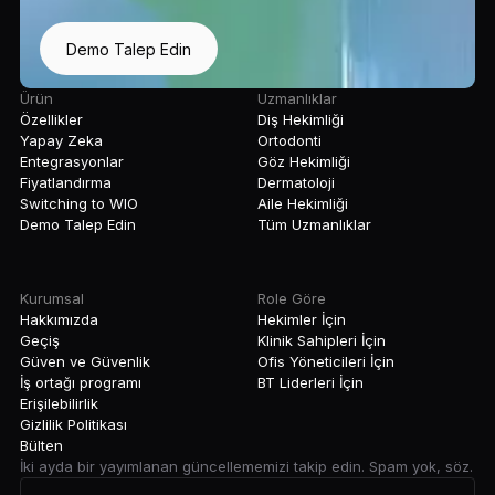
Demo Talep Edin
Ürün
Uzmanlıklar
Özellikler
Diş Hekimliği
Yapay Zeka
Ortodonti
Entegrasyonlar
Göz Hekimliği
Fiyatlandırma
Dermatoloji
Switching to WIO
Aile Hekimliği
Demo Talep Edin
Tüm Uzmanlıklar
Kurumsal
Role Göre
Hakkımızda
Hekimler İçin
Geçiş
Klinik Sahipleri İçin
Güven ve Güvenlik
Ofis Yöneticileri İçin
İş ortağı programı
BT Liderleri İçin
Erişilebilirlik
Gizlilik Politikası
Bülten
İki ayda bir yayımlanan güncellememizi takip edin. Spam yok, söz.