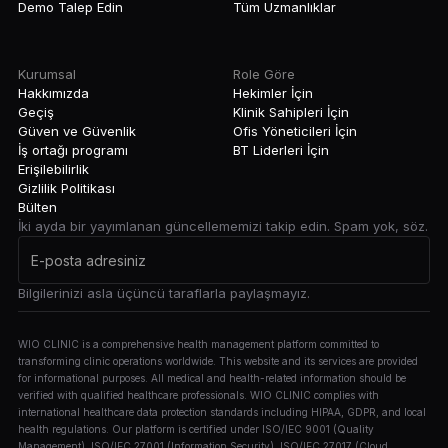
Demo Talep Edin
Tüm Uzmanlıklar
Kurumsal
Role Göre
Hakkımızda
Hekimler İçin
Geçiş
Klinik Sahipleri İçin
Güven ve Güvenlik
Ofis Yöneticileri İçin
İş ortağı programı
BT Liderleri İçin
Erişilebilirlik
Gizlilik Politikası
Bülten
İki ayda bir yayımlanan güncellememizi takip edin. Spam yok, söz.
Bilgilerinizi asla üçüncü taraflarla paylaşmayız.
WIO CLINIC is a comprehensive health management platform committed to
transforming clinic operations worldwide. This website and its services are provided
for informational purposes. All medical and health-related information should be
verified with qualified healthcare professionals. WIO CLINIC complies with
international healthcare data protection standards including HIPAA, GDPR, and local
health regulations. Our platform is certified under ISO/IEC 9001 (Quality
Management), ISO/IEC 27001 (Information Security), ISO/IEC 27017 (Cloud