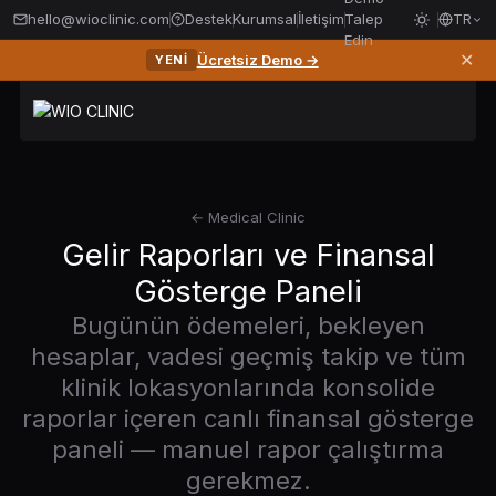
hello@wioclinic.com
Destek
Kurumsal
İletişim
Talep
TR
Edin
✕
Ücretsiz Demo →
YENI
← Medical Clinic
Gelir Raporları ve Finansal
Gösterge Paneli
Bugünün ödemeleri, bekleyen
hesaplar, vadesi geçmiş takip ve tüm
klinik lokasyonlarında konsolide
raporlar içeren canlı finansal gösterge
paneli — manuel rapor çalıştırma
gerekmez.