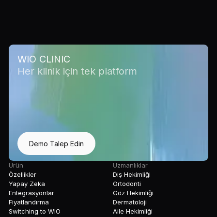
WIO CLINIC
Her klinik için tek platform
Demo Talep Edin
Ürün
Uzmanlıklar
Özellikler
Diş Hekimliği
Yapay Zeka
Ortodonti
Entegrasyonlar
Göz Hekimliği
Fiyatlandırma
Dermatoloji
Switching to WIO
Aile Hekimliği