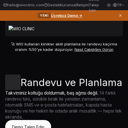
hello@wioclinic.com
Destek
Kurumsal
İletişim
Talep
TR
Edin
✕
Ücretsiz Demo →
YENI
🚀 WIO kullanan klinikler akıllı planlama ile randevu kaçırma
oranını %50'ye kadar düşürüyor.
Nasıl Çalıştığını Görün
Randevu ve Planlama
Takviminiz koltuğu doldurmalı, baş ağrısı değil.
14 farklı
randevu türü, sürükle bırak ile yeniden zamanlama,
otomatik SMS ve e-posta hatırlatmaları, kapıda hasta
kuyruğu ve her hekim ile odada anlık müsaitlik — hepsi tek
ekranda.
Demo Talep Edin