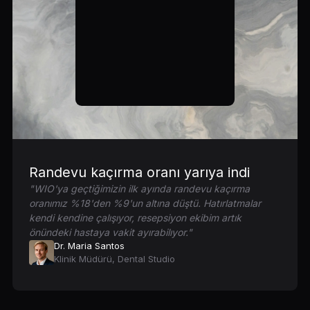
Randevu kaçırma oranı yarıya indi
"WIO'ya geçtiğimizin ilk ayında randevu kaçırma
oranımız %18'den %9'un altına düştü. Hatırlatmalar
kendi kendine çalışıyor, resepsiyon ekibim artık
önündeki hastaya vakit ayırabilıyor."
Dr. Maria Santos
Klinik Müdürü, Dental Studio