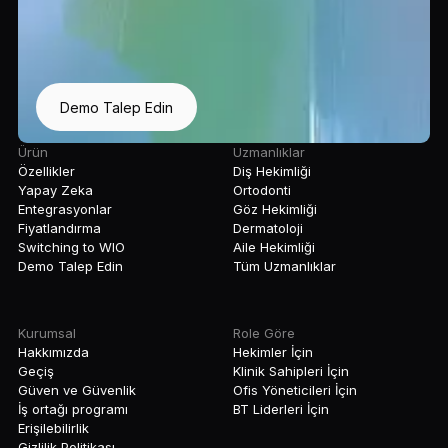
Demo Talep Edin
Ürün
Uzmanlıklar
Özellikler
Diş Hekimliği
Yapay Zeka
Ortodonti
Entegrasyonlar
Göz Hekimliği
Fiyatlandırma
Dermatoloji
Switching to WIO
Aile Hekimliği
Demo Talep Edin
Tüm Uzmanlıklar
Kurumsal
Role Göre
Hakkımızda
Hekimler İçin
Geçiş
Klinik Sahipleri İçin
Güven ve Güvenlik
Ofis Yöneticileri İçin
İş ortağı programı
BT Liderleri İçin
Erişilebilirlik
Gizlilik Politikası