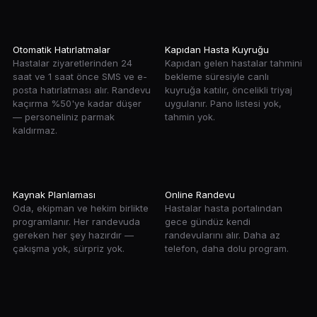
Otomatik Hatırlatmalar
Kapıdan Hasta Kuyruğu
Hastalar ziyaretlerinden 24
Kapıdan gelen hastalar tahmini
saat ve 1 saat önce SMS ve e-
bekleme süresiyle canlı
posta hatırlatması alır. Randevu
kuyruğa katılır, öncelikli triyaj
kaçırma %50'ye kadar düşer
uygulanır. Pano listesi yok,
— personeliniz parmak
tahmin yok.
kaldırmaz.
Kaynak Planlaması
Online Randevu
Oda, ekipman ve hekim birlikte
Hastalar hasta portalından
programlanır. Her randevuda
gece gündüz kendi
gereken her şey hazırdır —
randevularını alır. Daha az
çakışma yok, sürpriz yok.
telefon, daha dolu program.