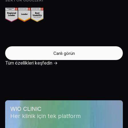
SEKTÖR ÖDÜLLERI
Canlı görün
Tüm özellikleri keşfedin →
WIO CLINIC
Her klinik için tek platform