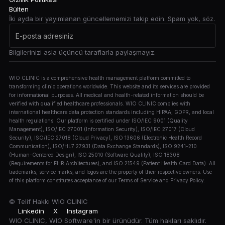
Bülten
İki ayda bir yayımlanan güncellememizi takip edin. Spam yok, söz.
Bilgilerinizi asla üçüncü taraflarla paylaşmayız.
WIO CLINIC is a comprehensive health management platform committed to
transforming clinic operations worldwide. This website and its services are provided
for informational purposes. All medical and health-related information should be
verified with qualified healthcare professionals. WIO CLINIC complies with
international healthcare data protection standards including HIPAA, GDPR, and local
health regulations. Our platform is certified under ISO/IEC 9001 (Quality
Management), ISO/IEC 27001 (Information Security), ISO/IEC 27017 (Cloud
Security), ISO/IEC 27018 (Cloud Privacy), ISO 13606 (Electronic Health Record
Communication), ISO/HL7 27931 (Data Exchange Standards), ISO 9241-210
(Human-Centered Design), ISO 25010 (Software Quality), ISO 18308
(Requirements for EHR Architectures), and ISO 21549 (Patient Health Card Data). All
trademarks, service marks, and logos are the property of their respective owners. Use
of this platform constitutes acceptance of our Terms of Service and Privacy Policy.
© Telif Hakkı
WIO CLINIC
Linkedin
X
Instagram
WIO CLINIC, WIO Software'in bir ürünüdür. Tüm hakları saklıdır.