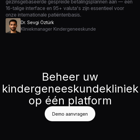
gezinsgebaseerde gespreide betalingsplannen aan — een
16-talige interface en 95+ valuta's zijn essentieel voor
onze internationale patiëntenbasis.
Dr. Sevgi Öztürk
Kliniekmanager Kindergeneeskunde
Beheer uw
kindergeneeskundekliniek
op één platform
Demo aanvragen