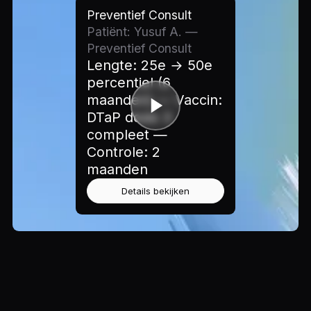
Preventief Consult
Patiënt: Yusuf A. —
Preventief Consult
Lengte: 25e → 50e
percentiel (6
maanden) — Vaccin:
DTaP dosis 3
compleet —
Controle: 2
maanden
Details bekijken