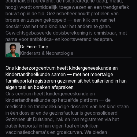
automatisch berekend, de risicocategorie (laag, matig,
hoog) wordt onmiddellijk toegewezen en een trendgrafiek
bouwt op in de tijd. Gezinsbeheer houdt profielen van
broers en zussen gekoppeld — één klik om van het
dossier van het ene kind naar het andere te gaan.
Gewichtsgebaseerde dosisberekening is onmisbaar, met
name voor antibiotica- en koortswerend recepten.
Dr. Emre Tunç
Kinderarts & Neonatologie
Ons kinderzorgcentrum heeft kindergeneeskunde en
kindertandheelkunde samen — met het meertalige
familieportal registreren gezinnen uit het buitenland in hun
eigen taal en boeken afspraken.
Ons centrum heeft kindergeneeskunde en
kindertandheelkunde op hetzelfde platform — de
medische en tandheelkundige dossiers van het kind staan
in één dossier en de gezinsfactuur is geconsolideerd.
Gezinnen uit Duitsland, Irak en Iran registreren via het
patiëntenportal in hun eigen taal en bekijken
vaccinatieschema's en groeicurven. We bieden