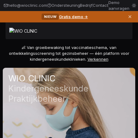
Demo
hello@wioclinic.com
Ondersteuning
Bedrijf
Contact
aanvragen
✕
Gratis demo →
NIEUW
👶 Van groeibewaking tot vaccinatieschema, van
ontwikkelingsscreening tot gezinsbeheer — één platform voor
kindergeneeskundeklinieken.
Verkennen
WIO CLINIC
Kindergeneeskunde
Praktijkbeheer