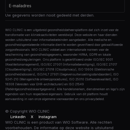
Uw gegevens worden nooit gedeeld met derden.
WIO CLINIC is een uitgebreid gezondheidsbeheersplatform dat zich inzet voor de
transformatie van klinieksactiviteiten wereldwijd. Deze website en haar diensten
worden uitsluitend voor informatiedoeleinden aangeboden. Alle medische en
gezondheidsgerelateerde informatie dient te worden geverifieerd door gekwalificeerde
zorgprofessionals. WIO CLINIC voldoet aan internationale normen voor de
bescherming van gezondheidsgegevens, waaronder HIPAA, GDPR en lokale
gezondheidsreguleringen. Ons platform is gecertificeerd onder ISO/IEC 9001
(Kwaliteitsmanagement), ISO/IEC 27001 (Informatiebeveiliging), ISO/IEC 27017
(Cloudbeveiliging), ISO/IEC 27018 (Cloudprivacy), ISO 13606 (Elektronische
gezondheidsdossiers), ISO/HL7 27931 (Gegevensuitwisselingsstandaarden), ISO
9241-210 (Mensgerichte ontwerpprocedures), ISO 25010 (Softwarekwaliteit), ISO
18308 (Vereisten voor EHR-architecturen) en ISO 21549
(Patiëntgezondheidskaartgegevens). Alle handelsmerken, dienstmerken en logo's zijn
eigendom van hun respectieve eigenaars. Gebruik van dit platform houdt
aanvaarding in van onze algemene voorwaarden en ons privacybeleid.
© Copyright
WIO CLINIC
LinkedIn
X
Instagram
WIO CLINIC is een product van WIO Software. Alle rechten
voorbehouden. De informatie op deze website is uitsluitend