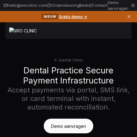
Demo
hello@wioclinic.com
Ondersteuning
Bedrijf
Contact
aanvragen
✕
Gratis demo →
NIEUW
← Dental Clinic
Dental Practice Secure
Payment Infrastructure
Accept payments via portal, SMS link,
or card terminal with instant,
automated reconciliation.
Demo aanvragen