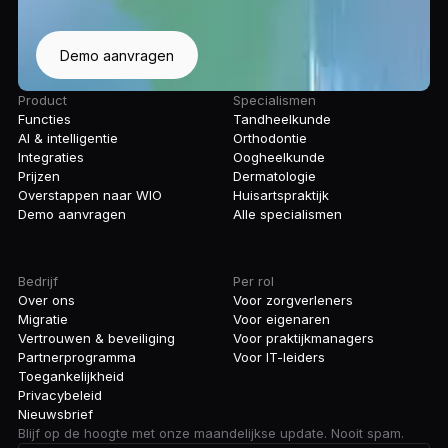
Demo aanvragen
Product
Specialismen
Functies
Tandheelkunde
AI & intelligentie
Orthodontie
Integraties
Oogheelkunde
Prijzen
Dermatologie
Overstappen naar WIO
Huisartspraktijk
Demo aanvragen
Alle specialismen
Bedrijf
Per rol
Over ons
Voor zorgverleners
Migratie
Voor eigenaren
Vertrouwen & beveiliging
Voor praktijkmanagers
Partnerprogramma
Voor IT-leiders
Toegankelijkheid
Privacybeleid
Nieuwsbrief
Blijf op de hoogte met onze maandelijkse update. Nooit spam.