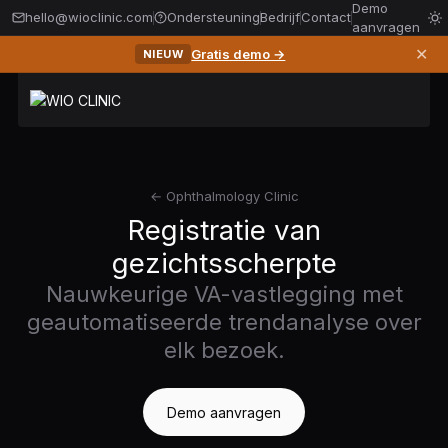
Demo
hello@wioclinic.com
Ondersteuning
Bedrijf
Contact
aanvragen
✕
Gratis demo →
NIEUW
← Ophthalmology Clinic
Registratie van
gezichtsscherpte
Nauwkeurige VA-vastlegging met
geautomatiseerde trendanalyse over
elk bezoek.
Demo aanvragen