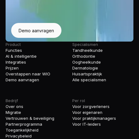
Demo aanvragen
Product
Specialismen
Functies
Tandheelkunde
AI & intelligentie
Orthodontie
Integraties
Oogheelkunde
Prijzen
Dermatologie
Overstappen naar WIO
Huisartspraktijk
Demo aanvragen
Alle specialismen
Bedrijf
Per rol
Over ons
Voor zorgverleners
Migratie
Voor eigenaren
Vertrouwen & beveiliging
Voor praktijkmanagers
Partnerprogramma
Voor IT-leiders
Toegankelijkheid
Privacybeleid