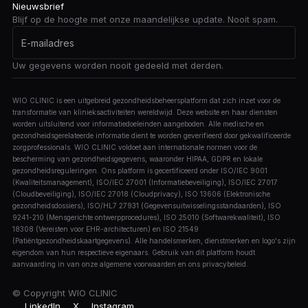
Nieuwsbrief
Blijf op de hoogte met onze maandelijkse update. Nooit spam.
Uw gegevens worden nooit gedeeld met derden.
WIO CLINIC is een uitgebreid gezondheidsbeheersplatform dat zich inzet voor de
transformatie van klinieksactiviteiten wereldwijd. Deze website en haar diensten
worden uitsluitend voor informatiedoeleinden aangeboden. Alle medische en
gezondheidsgerelateerde informatie dient te worden geverifieerd door gekwalificeerde
zorgprofessionals. WIO CLINIC voldoet aan internationale normen voor de
bescherming van gezondheidsgegevens, waaronder HIPAA, GDPR en lokale
gezondheidsreguleringen. Ons platform is gecertificeerd onder ISO/IEC 9001
(Kwaliteitsmanagement), ISO/IEC 27001 (Informatiebeveiliging), ISO/IEC 27017
(Cloudbeveiliging), ISO/IEC 27018 (Cloudprivacy), ISO 13606 (Elektronische
gezondheidsdossiers), ISO/HL7 27931 (Gegevensuitwisselingsstandaarden), ISO
9241-210 (Mensgerichte ontwerpprocedures), ISO 25010 (Softwarekwaliteit), ISO
18308 (Vereisten voor EHR-architecturen) en ISO 21549
(Patiëntgezondheidskaartgegevens). Alle handelsmerken, dienstmerken en logo's zijn
eigendom van hun respectieve eigenaars. Gebruik van dit platform houdt
aanvaarding in van onze algemene voorwaarden en ons privacybeleid.
© Copyright
WIO CLINIC
LinkedIn
X
Instagram