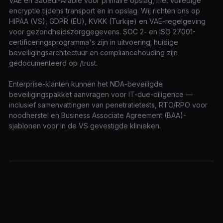
VAE en Saoedi-Arabië voor primaire opslag, met volledige
encryptie tijdens transport en in opslag. Wij richten ons op
HIPAA (VS), GDPR (EU), KVKK (Turkije) en VAE-regelgeving
voor gezondheidszorggegevens. SOC 2- en ISO 27001-
certificeringsprogramma's zijn in uitvoering; huidige
beveiligingsarchitectuur en compliancehouding zijn
gedocumenteerd op /trust.
Enterprise-klanten kunnen het NDA-beveiligde
beveiligingspakket aanvragen voor IT-due-diligence —
inclusief samenvattingen van penetratietests, RTO/RPO voor
noodherstel en Business Associate Agreement (BAA)-
sjablonen voor in de VS gevestigde klinieken.