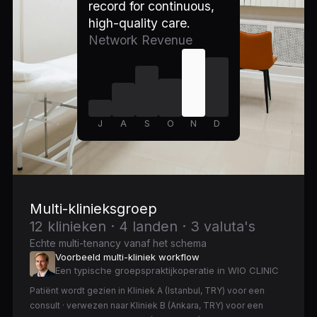
record for continuous,
high-quality care.
Network Revenue
J
A
S
O
N
D
Multi-klinieksgroep
12 klinieken · 4 landen · 3 valuta's
Echte multi-tenancy vanaf het schema
Voorbeeld multi-kliniek workflow
Een typische groepspraktijkoperatie in WIO CLINIC
Patiënt wordt gezien in Kliniek A (Istanbul, TRY) voor een
consult · verwezen naar Kliniek B (Ankara, TRY) voor een