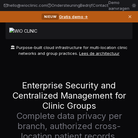
Demo
hello@wioclinic.com
Ondersteuning
Bedrijf
Contact
aanvragen
✕
Gratis demo →
NIEUW
🏛️ Purpose-built cloud infrastructure for multi-location clinic
networks and group practices.
Lees de architectuur
Enterprise Security and
Centralized Management for
Clinic Groups
Complete data privacy per
branch, authorized cross-
location patient records,