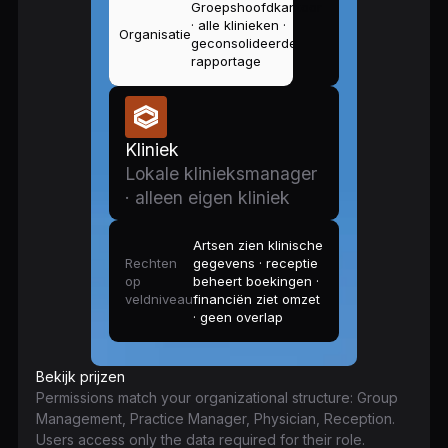
Groepshoofdkantoor
· alle klinieken ·
Organisatie
geconsolideerde
rapportage
Kliniek
Lokale klinieksmanager
· alleen eigen kliniek
Artsen zien klinische
Rechten
gegevens · receptie
op
beheert boekingen ·
veldniveau
financiën ziet omzet
· geen overlap
Bekijk prijzen
Permissions match your organizational structure: Group
Management, Practice Manager, Physician, Reception.
Users access only the data required for their role.