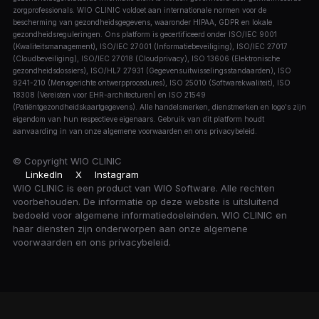
zorgprofessionals. WIO CLINIC voldoet aan internationale normen voor de
bescherming van gezondheidsgegevens, waaronder HIPAA, GDPR en lokale
gezondheidsreguleringen. Ons platform is gecertificeerd onder ISO/IEC 9001
(Kwaliteitsmanagement), ISO/IEC 27001 (Informatiebeveiliging), ISO/IEC 27017
(Cloudbeveiliging), ISO/IEC 27018 (Cloudprivacy), ISO 13606 (Elektronische
gezondheidsdossiers), ISO/HL7 27931 (Gegevensuitwisselingsstandaarden), ISO
9241-210 (Mensgerichte ontwerpprocedures), ISO 25010 (Softwarekwaliteit), ISO
18308 (Vereisten voor EHR-architecturen) en ISO 21549
(Patiëntgezondheidskaartgegevens). Alle handelsmerken, dienstmerken en logo's zijn
eigendom van hun respectieve eigenaars. Gebruik van dit platform houdt
aanvaarding in van onze algemene voorwaarden en ons privacybeleid.
© Copyright
WIO CLINIC
LinkedIn
X
Instagram
WIO CLINIC is een product van WIO Software. Alle rechten
voorbehouden. De informatie op deze website is uitsluitend
bedoeld voor algemene informatiedoeleinden. WIO CLINIC en
haar diensten zijn onderworpen aan onze algemene
voorwaarden en ons privacybeleid.