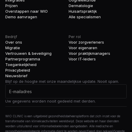
Integraties
Oogheelkunde
Prijzen
Dermatologie
Overstappen naar WIO
Huisartspraktijk
Demo aanvragen
Alle specialismen
Bedrijf
Per rol
Over ons
Voor zorgverleners
Migratie
Voor eigenaren
Vertrouwen & beveiliging
Voor praktijkmanagers
Partnerprogramma
Voor IT-leiders
Toegankelijkheid
Privacybeleid
Nieuwsbrief
Blijf op de hoogte met onze maandelijkse update. Nooit spam.
Uw gegevens worden nooit gedeeld met derden.
WIO CLINIC is een uitgebreid gezondheidsbeheersplatform dat zich inzet voor de
transformatie van klinieksactiviteiten wereldwijd. Deze website en haar diensten
worden uitsluitend voor informatiedoeleinden aangeboden. Alle medische en
gezondheidsgerelateerde informatie dient te worden geverifieerd door gekwalificeerde