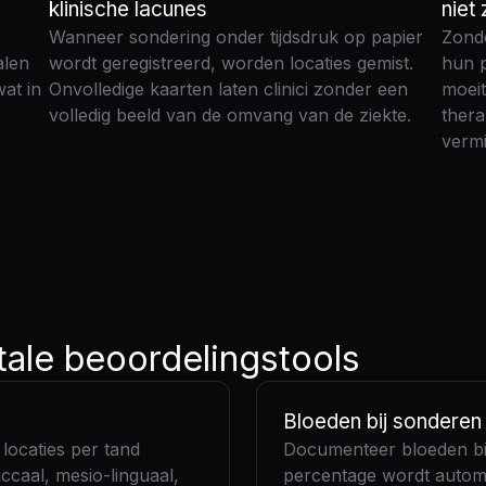
klinische lacunes
niet 
Wanneer sondering onder tijdsdruk op papier
Zonde
alen
wordt geregistreerd, worden locaties gemist.
hun p
at in
Onvolledige kaarten laten clinici zonder een
moeit
volledig beeld van de omvang van de ziekte.
thera
vermi
tale beoordelingstools
Bloeden bij sonderen
 locaties per tand
Documenteer bloeden bij
ccaal, mesio-linguaal,
percentage wordt automa