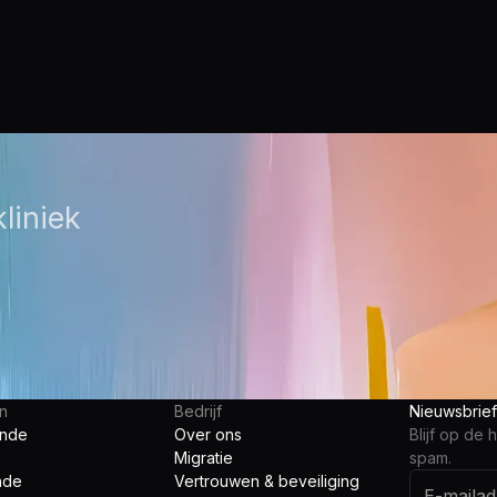
liniek
en
Bedrijf
Nieuwsbrie
unde
Over ons
Blijf op de
Migratie
spam.
nde
Vertrouwen & beveiliging