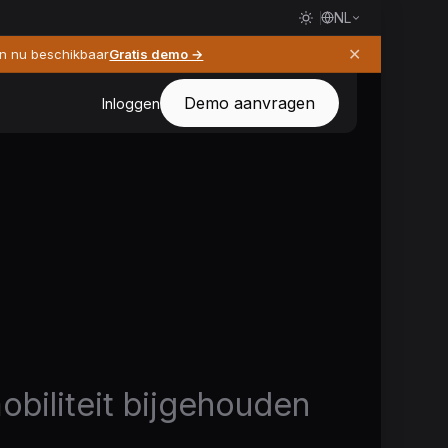
NL
✕
jn nu beschikbaar
Gratis demo →
Demo aanvragen
Inloggen
obiliteit bijgehouden