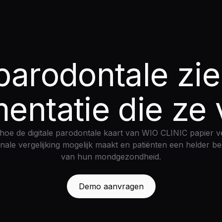
parodontale zie
ntatie die ze 
hoe de digitale parodontale kaart van WIO CLINIC papier v
inale vergelijking mogelijk maakt en patiënten een helder be
van hun mondgezondheid.
Demo aanvragen