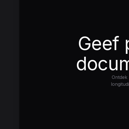
Geef 
docume
Ontdek 
longitud