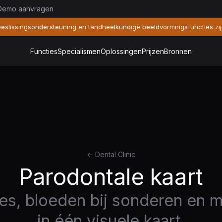
Demo aanvragen
beslissingsondersteuning en tandheelkundige beeldvormingsfuncties zi
Functies
Specialismen
Oplossingen
Prijzen
Bronnen
← Dental Clinic
Parodontale kaart
s, bloeden bij sonderen en m
in één visuele kaart.