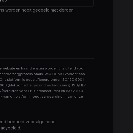
s worden nooit gedeeld met derden.
e website en haar diensten worden uitsluitend voor
ceerde zorgprofessionals. WIO CLINIC voldoet aan
s platform is gecertificeerd onder ISO/IEC 9001
13606 (Elektronische gezondheidsdossiers), ISO/HL7
 (Vereisten voor EHR-architecturen) en ISO 21549
k van dit platform houdt aanvaarding in van onze
itend bedoeld voor algemene
vacybeleid.