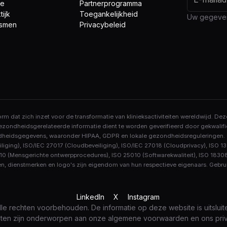
ie
Partnerprogramma
tijk
Toegankelijkheid
Uw gegeven
lismen
Privacybeleid
 dat zich inzet voor de transformatie van klinieksactiviteiten wereldwijd. Dez
zondheidsgerelateerde informatie dient te worden geverifieerd door gekwalifi
heidsgegevens, waaronder HIPAA, GDPR en lokale gezondheidsreguleringen. On
liging), ISO/IEC 27017 (Cloudbeveiliging), ISO/IEC 27018 (Cloudprivacy), ISO 
0 (Mensgerichte ontwerpprocedures), ISO 25010 (Softwarekwaliteit), ISO 18308
, dienstmerken en logo's zijn eigendom van hun respectieve eigenaars. Gebrui
LinkedIn
X
Instagram
lle rechten voorbehouden. De informatie op deze website is uitslu
nsten zijn onderworpen aan onze algemene voorwaarden en ons pri