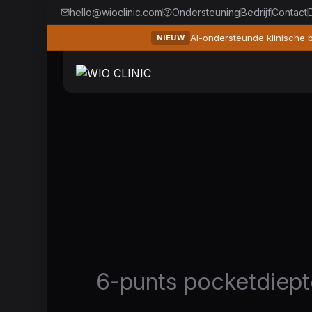
hello@wioclinic.com
Ondersteuning
Bedrijf
Contact
AI-ondersteunde klinische 
NIEUW
6-punts pocketdiepte