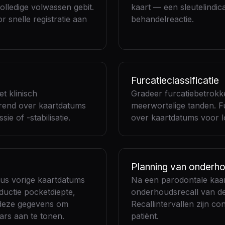
volledige volwassen gebit.
kaart — een sleutelindic
 snelle registratie aan
behandelreactie.
Furcatieclassificatie
t klinisch
Gradeer furcatiebetrokken
trend over kaartdatums
meerwortelige tanden. F
ie of -stabilisatie.
over kaartdatums voor lo
Planning van onderho
rsus vorige kaartdatums
Na een parodontale kaar
ductie pocketdiepte,
onderhoudsrecall van de 
 deze gegevens om
Recallintervallen zijn co
ars aan te tonen.
patiënt.