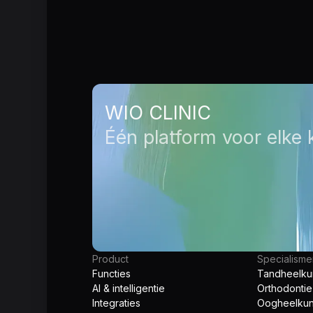
WIO CLINIC
Één platform voor elke k
Product
Specialism
Functies
Tandheelk
AI & intelligentie
Orthodontie
Integraties
Oogheelku