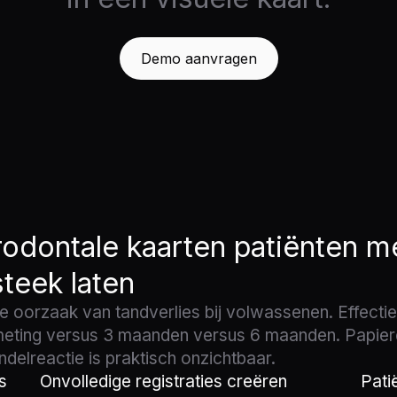
Demo aanvragen
odontale kaarten patiënten m
teek laten
te oorzaak van tandverlies bij volwassenen. Effectie
ulmeting versus 3 maanden versus 6 maanden. Papier
delreactie is praktisch onzichtbaar.
s
Onvolledige registraties creëren
Pati