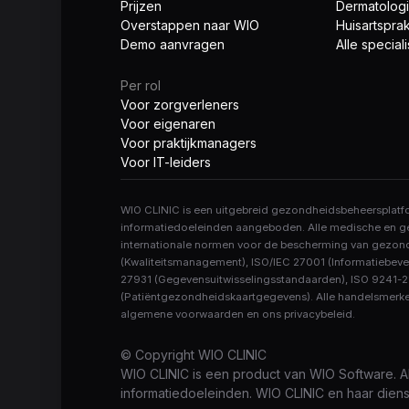
Prijzen
Dermatolog
Overstappen naar WIO
Huisartsprak
Demo aanvragen
Alle specia
Per rol
Voor zorgverleners
Voor eigenaren
Voor praktijkmanagers
Voor IT-leiders
WIO CLINIC is een uitgebreid gezondheidsbeheersplatform
informatiedoeleinden aangeboden. Alle medische en ge
internationale normen voor de bescherming van gezond
(Kwaliteitsmanagement), ISO/IEC 27001 (Informatiebevei
27931 (Gegevensuitwisselingsstandaarden), ISO 9241-21
(Patiëntgezondheidskaartgegevens). Alle handelsmerken
algemene voorwaarden en ons privacybeleid.
© Copyright
WIO CLINIC
WIO CLINIC is een product van WIO Software. A
informatiedoeleinden. WIO CLINIC en haar die