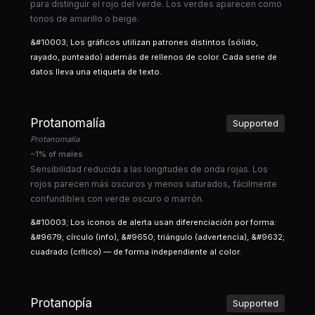
para distinguir el rojo del verde. Los verdes aparecen como
tonos de amarillo o beige.
&#10003; Los gráficos utilizan patrones distintos (sólido,
rayado, punteado) además de rellenos de color. Cada serie de
datos lleva una etiqueta de texto.
Protanomalía
Supported
Protanomalía
~1% of males
Sensibilidad reducida a las longitudes de onda rojas. Los
rojos parecen más oscuros y menos saturados, fácilmente
confundibles con verde oscuro o marrón.
&#10003; Los iconos de alerta usan diferenciación por forma:
&#9679; círculo (info), &#9650; triángulo (advertencia), &#9632;
cuadrado (crítico) — de forma independiente al color.
Protanopía
Supported