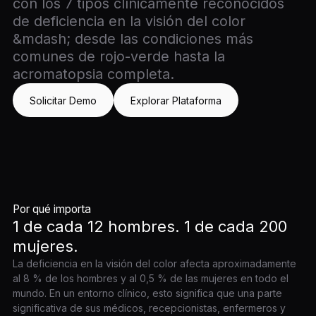
con los 7 tipos clínicamente reconocidos
de deficiencia en la visión del color
&mdash; desde las condiciones más
comunes de rojo-verde hasta la
acromatopsia completa.
Solicitar Demo
Explorar Plataforma
Por qué importa
1 de cada 12 hombres. 1 de cada 200
mujeres.
La deficiencia en la visión del color afecta aproximadamente
al 8 % de los hombres y al 0,5 % de las mujeres en todo el
mundo. En un entorno clínico, esto significa que una parte
significativa de sus médicos, recepcionistas, enfermeros y