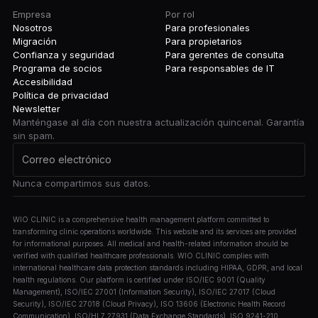
Empresa
Por rol
Nosotros
Para profesionales
Migración
Para propietarios
Confianza y seguridad
Para gerentes de consulta
Programa de socios
Para responsables de IT
Accesibilidad
Política de privacidad
Newsletter
Manténgase al día con nuestra actualización quincenal. Garantía
sin spam.
Nunca compartimos sus datos.
WIO CLINIC is a comprehensive health management platform committed to
transforming clinic operations worldwide. This website and its services are provided
for informational purposes. All medical and health-related information should be
verified with qualified healthcare professionals. WIO CLINIC complies with
international healthcare data protection standards including HIPAA, GDPR, and local
health regulations. Our platform is certified under ISO/IEC 9001 (Quality
Management), ISO/IEC 27001 (Information Security), ISO/IEC 27017 (Cloud
Security), ISO/IEC 27018 (Cloud Privacy), ISO 13606 (Electronic Health Record
Communication), ISO/HL7 27931 (Data Exchange Standards), ISO 9241-210