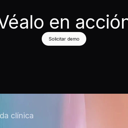
Véalo en acció
Solicitar demo
da clínica