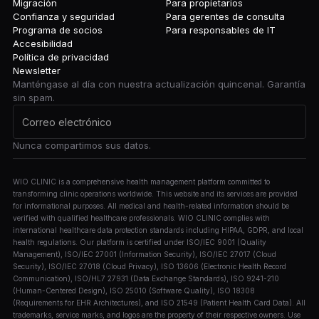
Migración
Para propietarios
Confianza y seguridad
Para gerentes de consulta
Programa de socios
Para responsables de IT
Accesibilidad
Política de privacidad
Newsletter
Manténgase al día con nuestra actualización quincenal. Garantía
sin spam.
Nunca compartimos sus datos.
WIO CLINIC is a comprehensive health management platform committed to
transforming clinic operations worldwide. This website and its services are provided
for informational purposes. All medical and health-related information should be
verified with qualified healthcare professionals. WIO CLINIC complies with
international healthcare data protection standards including HIPAA, GDPR, and local
health regulations. Our platform is certified under ISO/IEC 9001 (Quality
Management), ISO/IEC 27001 (Information Security), ISO/IEC 27017 (Cloud
Security), ISO/IEC 27018 (Cloud Privacy), ISO 13606 (Electronic Health Record
Communication), ISO/HL7 27931 (Data Exchange Standards), ISO 9241-210
(Human-Centered Design), ISO 25010 (Software Quality), ISO 18308
(Requirements for EHR Architectures), and ISO 21549 (Patient Health Card Data). All
trademarks, service marks, and logos are the property of their respective owners. Use