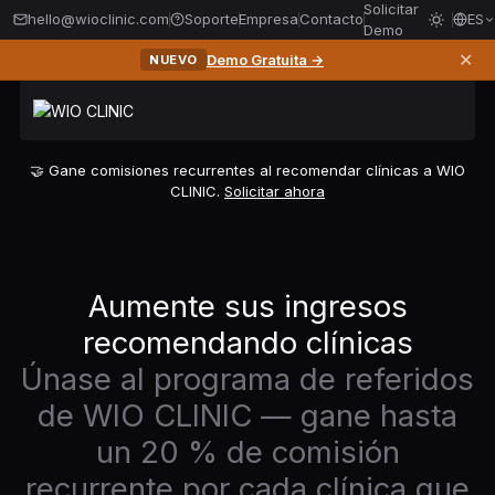
Solicitar
hello@wioclinic.com
Soporte
Empresa
Contacto
ES
Demo
✕
Demo Gratuita →
NUEVO
🤝 Gane comisiones recurrentes al recomendar clínicas a WIO
CLINIC.
Solicitar ahora
Aumente sus ingresos
recomendando clínicas
Únase al programa de referidos
de WIO CLINIC — gane hasta
un 20 % de comisión
recurrente por cada clínica que