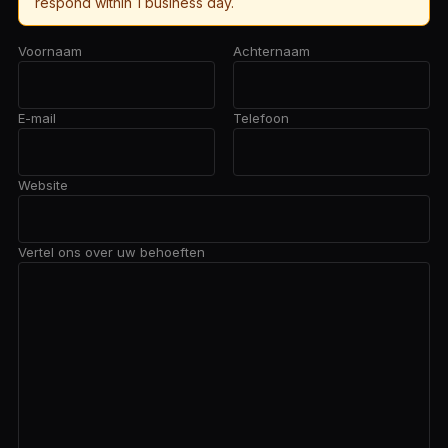
respond within 1 business day.
Voornaam
Achternaam
E-mail
Telefoon
Website
Vertel ons over uw behoeften