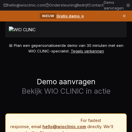
Demo
hello@wioclinic.com
Ondersteuning
Bedrijf
Contact
aanvragen
✕
Gratis demo →
NIEUW
📅 Plan een gepersonaliseerde demo van 30 minuten met een
WIO CLINIC-specialist.
Tegels verkennen
Demo aanvragen
Bekijk WIO CLINIC in actie
Form temporarily routed to email.
For fastest
response, email
hello@wioclinic.com
directly. We'll