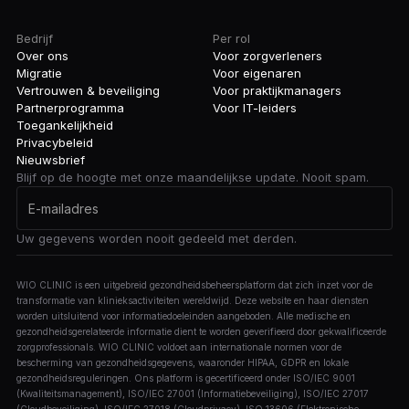
Bedrijf
Per rol
Over ons
Voor zorgverleners
Migratie
Voor eigenaren
Vertrouwen & beveiliging
Voor praktijkmanagers
Partnerprogramma
Voor IT-leiders
Toegankelijkheid
Privacybeleid
Nieuwsbrief
Blijf op de hoogte met onze maandelijkse update. Nooit spam.
Uw gegevens worden nooit gedeeld met derden.
WIO CLINIC is een uitgebreid gezondheidsbeheersplatform dat zich inzet voor de
transformatie van klinieksactiviteiten wereldwijd. Deze website en haar diensten
worden uitsluitend voor informatiedoeleinden aangeboden. Alle medische en
gezondheidsgerelateerde informatie dient te worden geverifieerd door gekwalificeerde
zorgprofessionals. WIO CLINIC voldoet aan internationale normen voor de
bescherming van gezondheidsgegevens, waaronder HIPAA, GDPR en lokale
gezondheidsreguleringen. Ons platform is gecertificeerd onder ISO/IEC 9001
(Kwaliteitsmanagement), ISO/IEC 27001 (Informatiebeveiliging), ISO/IEC 27017