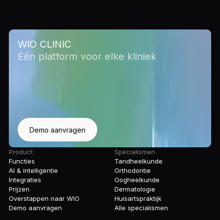
WIO CLINIC
Één platform voor elke kliniek
Demo aanvragen
Product
Specialismen
Functies
Tandheelkunde
AI & intelligentie
Orthodontie
Integraties
Oogheelkunde
Prijzen
Dermatologie
Overstappen naar WIO
Huisartspraktijk
Demo aanvragen
Alle specialismen