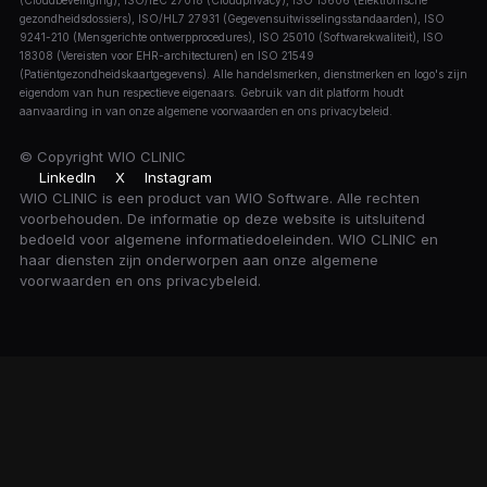
(Cloudbeveiliging), ISO/IEC 27018 (Cloudprivacy), ISO 13606 (Elektronische
gezondheidsdossiers), ISO/HL7 27931 (Gegevensuitwisselingsstandaarden), ISO
9241-210 (Mensgerichte ontwerpprocedures), ISO 25010 (Softwarekwaliteit), ISO
18308 (Vereisten voor EHR-architecturen) en ISO 21549
(Patiëntgezondheidskaartgegevens). Alle handelsmerken, dienstmerken en logo's zijn
eigendom van hun respectieve eigenaars. Gebruik van dit platform houdt
aanvaarding in van onze algemene voorwaarden en ons privacybeleid.
© Copyright
WIO CLINIC
LinkedIn
X
Instagram
WIO CLINIC is een product van WIO Software. Alle rechten
voorbehouden. De informatie op deze website is uitsluitend
bedoeld voor algemene informatiedoeleinden. WIO CLINIC en
haar diensten zijn onderworpen aan onze algemene
voorwaarden en ons privacybeleid.