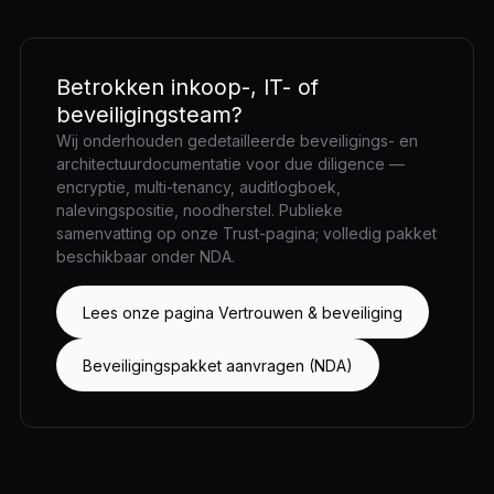
Betrokken inkoop-, IT- of
beveiligingsteam?
Wij onderhouden gedetailleerde beveiligings- en
architectuurdocumentatie voor due diligence —
encryptie, multi-tenancy, auditlogboek,
nalevingspositie, noodherstel. Publieke
samenvatting op onze Trust-pagina; volledig pakket
beschikbaar onder NDA.
Lees onze pagina Vertrouwen & beveiliging
Beveiligingspakket aanvragen (NDA)