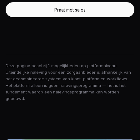
Praat met sales
Deze pagina beschrijft mogelijkheden op platformniveau.
Uiteindelijke naleving voor een zorgaanbieder is afhankelijk van
het gecombineerde systeem van klant, platform en workflows.
Het platform alleen is geen nalevingsprogramma — het is het
fundament waarop een nalevingsprogramma kan worden
gebouwd.