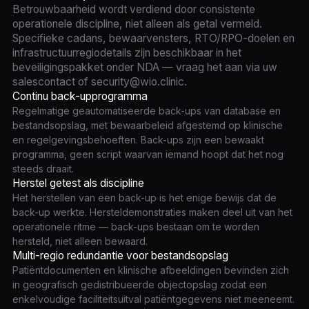
Betrouwbaarheid wordt verdiend door consistente
operationele discipline, niet alleen als getal vermeld.
Specifieke cadans, bewaarvensters, RTO/RPO-doelen en
infrastructuurregiodetails zijn beschikbaar in het
beveiligingspakket onder NDA — vraag het aan via uw
salescontact of security@wio.clinic.
Continu back-upprogramma
Regelmatige geautomatiseerde back-ups van database en
bestandsopslag, met bewaarbeleid afgestemd op klinische
en regelgevingsbehoeften. Back-ups zijn een bewaakt
programma, geen script waarvan iemand hoopt dat het nog
steeds draait.
Herstel getest als discipline
Het herstellen van een back-up is het enige bewijs dat de
back-up werkte. Hersteldemonstraties maken deel uit van het
operationele ritme — back-ups bestaan om te worden
hersteld, niet alleen bewaard.
Multi-regio redundantie voor bestandsopslag
Patiëntdocumenten en klinische afbeeldingen bevinden zich
in geografisch gedistribueerde objectopslag zodat een
enkelvoudige faciliteitsuitval patiëntgegevens niet meeneemt.