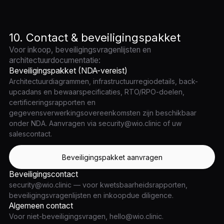
10. Contact & beveiligingspakket
Voor inkoop, beveiligingsvragenlijsten en
architectuurdocumentatie:
Beveiligingspakket (NDA-vereist)
Architectuurdiagrammen, infrastructuurregiodetails, back-
upcadans en bewaarspecificaties, RTO/RPO-doelen,
certificeringsrapporten en
gegevensverwerkingsovereenkomsten zijn beschikbaar
onder NDA. Aanvragen via security@wio.clinic of uw
salescontact.
Beveiligingspakket aanvragen
Beveiligingscontact
security@wio.clinic — voor kwetsbaarheidsrapporten,
beveiligingsvragenlijsten en inkoopdue diligence.
Algemeen contact
Voor niet-beveiligingsvragen, hello@wio.clinic.