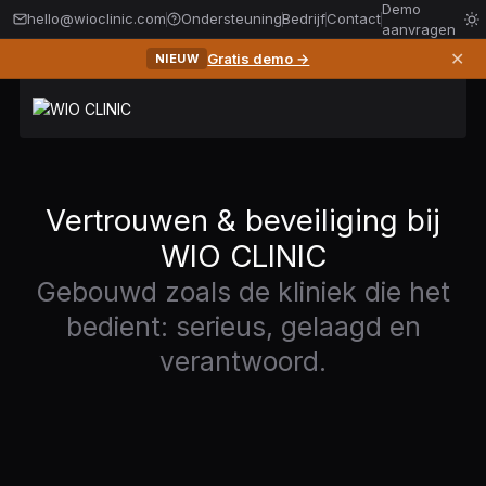
Demo
hello@wioclinic.com
Ondersteuning
Bedrijf
Contact
aanvragen
✕
Gratis demo →
NIEUW
Vertrouwen & beveiliging bij
WIO CLINIC
Gebouwd zoals de kliniek die het
bedient: serieus, gelaagd en
verantwoord.