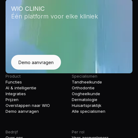
WIO CLINIC
Één platform voor elke kliniek
Demo aanvragen
Product
Specialismen
Functies
Tandheelkunde
AI & intelligentie
Orthodontie
Integraties
Oogheelkunde
Prijzen
Dermatologie
Overstappen naar WIO
Huisartspraktijk
Demo aanvragen
Alle specialismen
Bedrijf
Per rol
Over ons
Voor zorgverleners