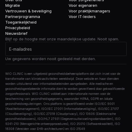
Migratie
Voor eigenaren
Vertrouwen & beveiliging
Voor praktijkmanagers
Partnerprogramma
Voor IT-leiders
Toegankelijkheid
Privacybeleid
Nieuwsbrief
Blijf op de hoogte met onze maandelijkse update. Nooit spam.
Uw gegevens worden nooit gedeeld met derden.
WIO CLINIC is een uitgebreid gezondheidsbeheersplatform dat zich inzet voor de
transformatie van klinieksactiviteiten wereldwijd. Deze website en haar diensten
worden uitsluitend voor informatiedoeleinden aangeboden. Alle medische en
gezondheidsgerelateerde informatie dient te worden geverifieerd door gekwalificeerde
zorgprofessionals. WIO CLINIC voldoet aan internationale normen voor de
bescherming van gezondheidsgegevens, waaronder HIPAA, GDPR en lokale
gezondheidsreguleringen. Ons platform is gecertificeerd onder ISO/IEC 9001
(Kwaliteitsmanagement), ISO/IEC 27001 (Informatiebeveiliging), ISO/IEC 27017
(Cloudbeveiliging), ISO/IEC 27018 (Cloudprivacy), ISO 13606 (Elektronische
gezondheidsdossiers), ISO/HL7 27931 (Gegevensuitwisselingsstandaarden), ISO
9241-210 (Mensgerichte ontwerpprocedures), ISO 25010 (Softwarekwaliteit), ISO
18308 (Vereisten voor EHR-architecturen) en ISO 21549