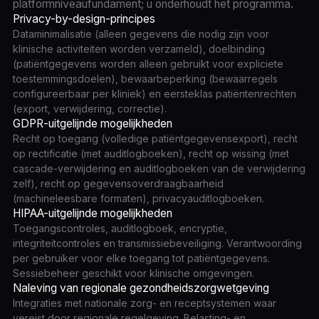
platformniveaufundament; u onderhoudt het programma.
Privacy-by-design-principes
Dataminimalisatie (alleen gegevens die nodig zijn voor
klinische activiteiten worden verzameld), doelbinding
(patiëntgegevens worden alleen gebruikt voor expliciete
toestemmingsdoelen), bewaarbeperking (bewaarregels
configureerbaar per kliniek) en eersteklas patiëntenrechten
(export, verwijdering, correctie).
GDPR-uitgelijnde mogelijkheden
Recht op toegang (volledige patiëntgegevensexport), recht
op rectificatie (met auditlogboeken), recht op wissing (met
cascade-verwijdering en auditlogboeken van de verwijdering
zelf), recht op gegevensoverdraagbaarheid
(machineleesbare formaten), privacyauditlogboeken.
HIPAA-uitgelijnde mogelijkheden
Toegangscontroles, auditlogboek, encryptie,
integriteitcontroles en transmissiebeveiliging. Verantwoording
per gebruiker voor elke toegang tot patiëntgegevens.
Sessiebeheer geschikt voor klinische omgevingen.
Naleving van regionale gezondheidszorgwetgeving
Integraties met nationale zorg- en receptsystemen waar
vereist door regionale regelgeving. Belasting- en