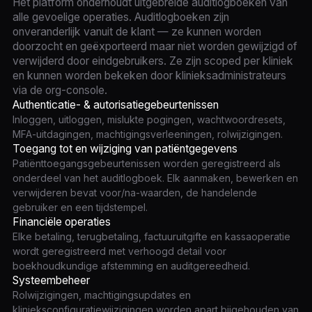
Het platform onderhoudt uitgebreide auditlogboeken van
alle gevoelige operaties. Auditlogboeken zijn
onveranderlijk vanuit de klant — ze kunnen worden
doorzocht en geëxporteerd maar niet worden gewijzigd of
verwijderd door eindgebruikers. Ze zijn scoped per kliniek
en kunnen worden bekeken door klinieksadministrateurs
via de org-console.
Authenticatie- & autorisatiegebeurtenissen
Inloggen, uitloggen, mislukte pogingen, wachtwoordresets,
MFA-uitdagingen, machtigingsverleeningen, rolwijzigingen.
Toegang tot en wijziging van patiëntgegevens
Patiënttoegangsgebeurtenissen worden geregistreerd als
onderdeel van het auditlogboek. Elk aanmaken, bewerken en
verwijderen bevat voor/na-waarden, de handelende
gebruiker en een tijdstempel.
Financiële operaties
Elke betaling, terugbetaling, factuuruitgifte en kassaoperatie
wordt geregistreerd met verhoogd detail voor
boekhoudkundige afstemming en auditgereedheid.
Systeembeheer
Rolwijzigingen, machtigingsupdates en
klinieksconfiguratiewijzigingen worden apart bijgehouden van