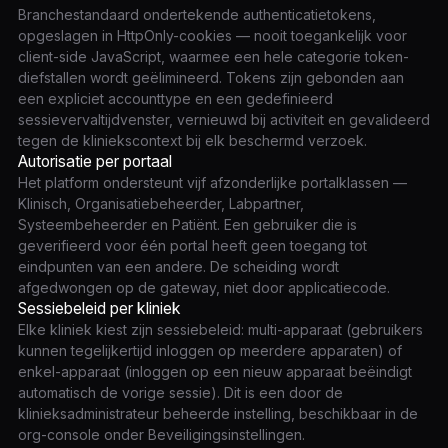
Branchestandaard ondertekende authenticatietokens,
opgeslagen in HttpOnly-cookies — nooit toegankelijk voor
client-side JavaScript, waarmee een hele categorie token-
diefstallen wordt geëlimineerd. Tokens zijn gebonden aan
een expliciet accounttype en een gedefinieerd
sessievervaltijdvenster, vernieuwd bij activiteit en gevalideerd
tegen de kliniekscontext bij elk beschermd verzoek.
Autorisatie per portaal
Het platform ondersteunt vijf afzonderlijke portalklassen —
Klinisch, Organisatiebeheerder, Labpartner,
Systeembeheerder en Patiënt. Een gebruiker die is
geverifieerd voor één portal heeft geen toegang tot
eindpunten van een andere. De scheiding wordt
afgedwongen op de gateway, niet door applicatiecode.
Sessiebeleid per kliniek
Elke kliniek kiest zijn sessiebeleid: multi-apparaat (gebruikers
kunnen tegelijkertijd inloggen op meerdere apparaten) of
enkel-apparaat (inloggen op een nieuw apparaat beëindigt
automatisch de vorige sessie). Dit is een door de
klinieksadministrateur beheerde instelling, beschikbaar in de
org-console onder Beveiligingsinstellingen.