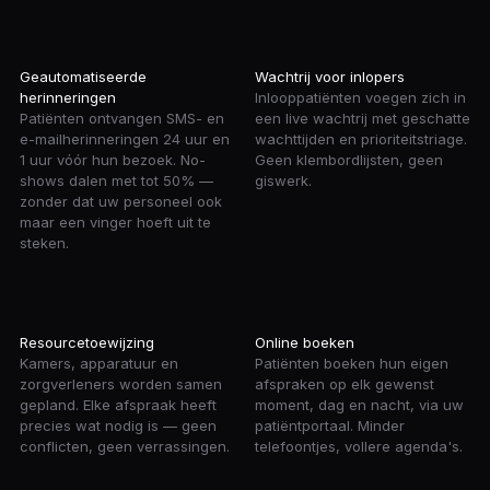
Geautomatiseerde
Wachtrij voor inlopers
herinneringen
Inlooppatiënten voegen zich in
Patiënten ontvangen SMS- en
een live wachtrij met geschatte
e-mailherinneringen 24 uur en
wachttijden en prioriteitstriage.
1 uur vóór hun bezoek. No-
Geen klembordlijsten, geen
shows dalen met tot 50% —
giswerk.
zonder dat uw personeel ook
maar een vinger hoeft uit te
steken.
Resourcetoewijzing
Online boeken
Kamers, apparatuur en
Patiënten boeken hun eigen
zorgverleners worden samen
afspraken op elk gewenst
gepland. Elke afspraak heeft
moment, dag en nacht, via uw
precies wat nodig is — geen
patiëntportaal. Minder
conflicten, geen verrassingen.
telefoontjes, vollere agenda's.