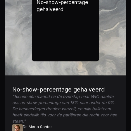
No-show-percentage
gehalveerd
No-show-percentage gehalveerd
"Binnen één maand na de overstap naar WIO daalde
ons no-show-percentage van 18% naar onder de 9%.
De herinneringen draaien vanzelf, en mijn balieteam
heeft eindelijk tijd voor de patiënten die recht voor hen
staan."
Dr. Maria Santos