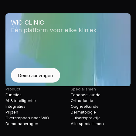
WIO CLINIC
Één platform voor elke kliniek
Demo aanvragen
Product
Specialismen
Functies
Tandheelkunde
AI & intelligentie
Orthodontie
Integraties
Oogheelkunde
Prijzen
Dermatologie
Overstappen naar WIO
Huisartspraktijk
Demo aanvragen
Alle specialismen