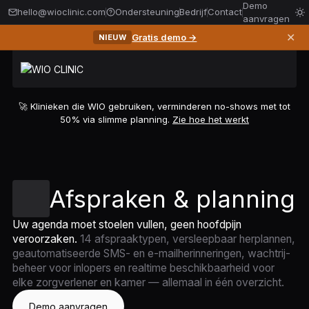
Demo
hello@wioclinic.com
Ondersteuning
Bedrijf
Contact
aanvragen
✕
Gratis demo →
NIEUW
🚀 Klinieken die WIO gebruiken, verminderen no-shows met tot
50% via slimme planning.
Zie hoe het werkt
Afspraken & planning
Uw agenda moet stoelen vullen, geen hoofdpijn
veroorzaken.
14 afspraaktypen, versleepbaar herplannen,
geautomatiseerde SMS- en e-mailherinneringen, wachtrij-
beheer voor inlopers en realtime beschikbaarheid voor
elke zorgverlener en kamer — allemaal in één overzicht.
Demo aanvragen