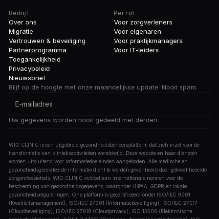
Bedrijf
Per rol
Over ons
Voor zorgverleners
Migratie
Voor eigenaren
Vertrouwen & beveiliging
Voor praktijkmanagers
Partnerprogramma
Voor IT-leiders
Toegankelijkheid
Privacybeleid
Nieuwsbrief
Blijf op de hoogte met onze maandelijkse update. Nooit spam.
Uw gegevens worden nooit gedeeld met derden.
WIO CLINIC is een uitgebreid gezondheidsbeheersplatform dat zich inzet voor de
transformatie van klinieksactiviteiten wereldwijd. Deze website en haar diensten
worden uitsluitend voor informatiedoeleinden aangeboden. Alle medische en
gezondheidsgerelateerde informatie dient te worden geverifieerd door gekwalificeerde
zorgprofessionals. WIO CLINIC voldoet aan internationale normen voor de
bescherming van gezondheidsgegevens, waaronder HIPAA, GDPR en lokale
gezondheidsreguleringen. Ons platform is gecertificeerd onder ISO/IEC 9001
(Kwaliteitsmanagement), ISO/IEC 27001 (Informatiebeveiliging), ISO/IEC 27017
(Cloudbeveiliging), ISO/IEC 27018 (Cloudprivacy), ISO 13606 (Elektronische