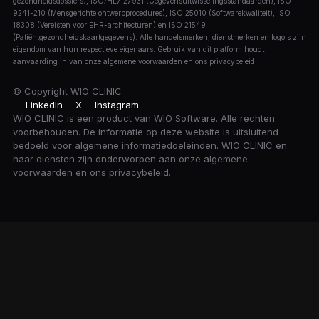
gezondheidsdossiers), ISO/HL7 27931 (Gegevensuitwisselingsstandaarden), ISO
9241-210 (Mensgerichte ontwerpprocedures), ISO 25010 (Softwarekwaliteit), ISO
18308 (Vereisten voor EHR-architecturen) en ISO 21549
(Patiëntgezondheidskaartgegevens). Alle handelsmerken, dienstmerken en logo's zijn
eigendom van hun respectieve eigenaars. Gebruik van dit platform houdt
aanvaarding in van onze algemene voorwaarden en ons privacybeleid.
© Copyright
WIO CLINIC
LinkedIn
X
Instagram
WIO CLINIC is een product van WIO Software. Alle rechten
voorbehouden. De informatie op deze website is uitsluitend
bedoeld voor algemene informatiedoeleinden. WIO CLINIC en
haar diensten zijn onderworpen aan onze algemene
voorwaarden en ons privacybeleid.