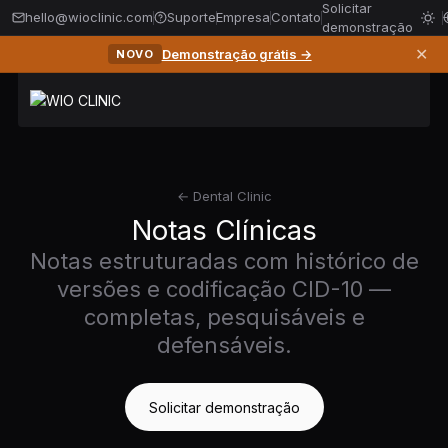
Solicitar
hello@wioclinic.com
Suporte
Empresa
Contato
demonstração
✕
Demonstração grátis →
NOVO
← Dental Clinic
Notas Clínicas
Notas estruturadas com histórico de
versões e codificação CID-10 —
completas, pesquisáveis e
defensáveis.
Solicitar demonstração