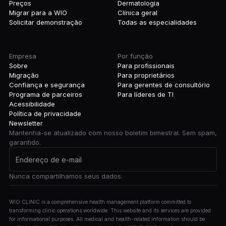
Preços
Dermatologia
Migrar para a WIO
Clínica geral
Solicitar demonstração
Todas as especialidades
Empresa
Por função
Sobre
Para profissionais
Migração
Para proprietários
Confiança e segurança
Para gerentes de consultório
Programa de parceiros
Para líderes de TI
Acessibilidade
Política de privacidade
Newsletter
Mantenha-se atualizado com nosso boletim bimestral. Sem spam,
garantido.
Nunca compartilhamos seus dados.
WIO CLINIC is a comprehensive health management platform committed to
transforming clinic operations worldwide. This website and its services are provided
for informational purposes. All medical and health-related information should be