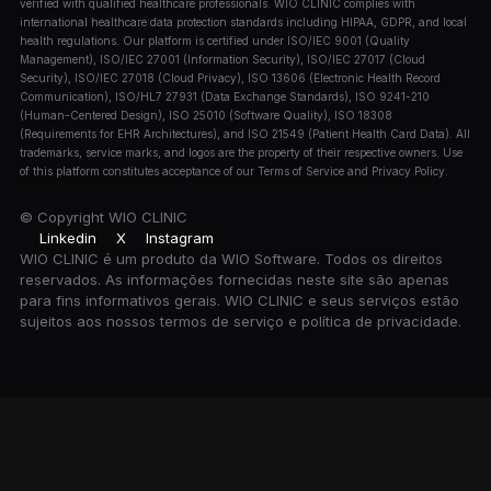
verified with qualified healthcare professionals. WIO CLINIC complies with
international healthcare data protection standards including HIPAA, GDPR, and local
health regulations. Our platform is certified under ISO/IEC 9001 (Quality
Management), ISO/IEC 27001 (Information Security), ISO/IEC 27017 (Cloud
Security), ISO/IEC 27018 (Cloud Privacy), ISO 13606 (Electronic Health Record
Communication), ISO/HL7 27931 (Data Exchange Standards), ISO 9241-210
(Human-Centered Design), ISO 25010 (Software Quality), ISO 18308
(Requirements for EHR Architectures), and ISO 21549 (Patient Health Card Data). All
trademarks, service marks, and logos are the property of their respective owners. Use
of this platform constitutes acceptance of our Terms of Service and Privacy Policy.
© Copyright
WIO CLINIC
Linkedin
X
Instagram
WIO CLINIC é um produto da WIO Software. Todos os direitos
reservados. As informações fornecidas neste site são apenas
para fins informativos gerais. WIO CLINIC e seus serviços estão
sujeitos aos nossos termos de serviço e política de privacidade.