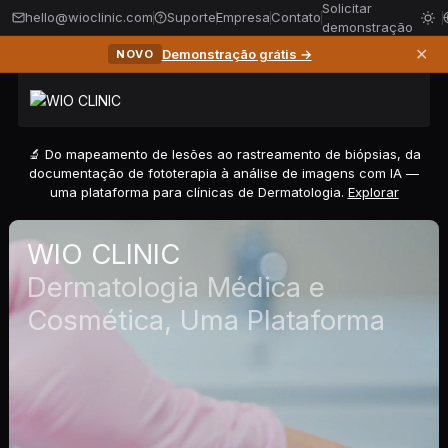
Solicitar
hello@wioclinic.com
Suporte
Empresa
Contato
demonstração
✕
Demonstração grátis →
NOVO
🔬 Do mapeamento de lesões ao rastreamento de biópsias, da
documentação de fototerapia à análise de imagens com IA —
uma plataforma para clínicas de Dermatologia.
Explorar
WIO CLINIC
Dermatologia Médica e
Cosmética, Uma Plataforma