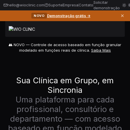
Solicitar
hello@wioclinic.com
Suporte
Empresa
Contato
demonstração
✕
Demonstração grátis →
NOVO
👥 NOVO — Controle de acesso baseado em função granular
modelado em funções reais de clínica.
Saiba Mais
Sua Clínica em Grupo, em
Sincronia
Uma plataforma para cada
profissional, consultório e
departamento — com acesso
baseado em função modelado