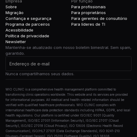
Empresa
Por função
Sobre
Para profissionais
Migração
Para proprietários
Confiança e segurança
Para gerentes de consultório
Programa de parceiros
Para líderes de TI
Acessibilidade
Política de privacidade
Newsletter
Mantenha-se atualizado com nosso boletim bimestral. Sem spam,
garantido.
Nunca compartilhamos seus dados.
WIO CLINIC is a comprehensive health management platform committed to
transforming clinic operations worldwide. This website and its services are provided
for informational purposes. All medical and health-related information should be
verified with qualified healthcare professionals. WIO CLINIC complies with
international healthcare data protection standards including HIPAA, GDPR, and local
health regulations. Our platform is certified under ISO/IEC 9001 (Quality
Management), ISO/IEC 27001 (Information Security), ISO/IEC 27017 (Cloud
Security), ISO/IEC 27018 (Cloud Privacy), ISO 13606 (Electronic Health Record
Communication), ISO/HL7 27931 (Data Exchange Standards), ISO 9241-210
(Human-Centered Design), ISO 25010 (Software Quality), ISO 18308