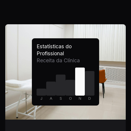
Estatísticas do
Profissional
Receita da Clínica
J
A
S
O
N
D