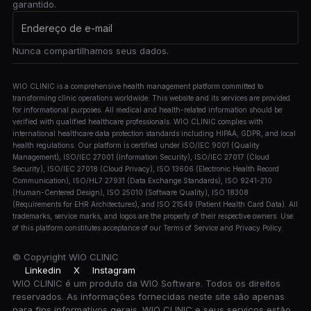
garantido.
Nunca compartilhamos seus dados.
WIO CLINIC is a comprehensive health management platform committed to
transforming clinic operations worldwide. This website and its services are provided
for informational purposes. All medical and health-related information should be
verified with qualified healthcare professionals. WIO CLINIC complies with
international healthcare data protection standards including HIPAA, GDPR, and local
health regulations. Our platform is certified under ISO/IEC 9001 (Quality
Management), ISO/IEC 27001 (Information Security), ISO/IEC 27017 (Cloud
Security), ISO/IEC 27018 (Cloud Privacy), ISO 13606 (Electronic Health Record
Communication), ISO/HL7 27931 (Data Exchange Standards), ISO 9241-210
(Human-Centered Design), ISO 25010 (Software Quality), ISO 18308
(Requirements for EHR Architectures), and ISO 21549 (Patient Health Card Data). All
trademarks, service marks, and logos are the property of their respective owners. Use
of this platform constitutes acceptance of our Terms of Service and Privacy Policy.
© Copyright
WIO CLINIC
Linkedin
X
Instagram
WIO CLINIC é um produto da WIO Software. Todos os direitos
reservados. As informações fornecidas neste site são apenas
para fins informativos gerais. WIO CLINIC e seus serviços estão