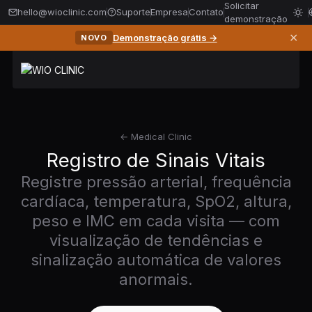
Solicitar
hello@wioclinic.com
Suporte
Empresa
Contato
demonstração
✕
Demonstração grátis →
NOVO
← Medical Clinic
Registro de Sinais Vitais
Registre pressão arterial, frequência
cardíaca, temperatura, SpO2, altura,
peso e IMC em cada visita — com
visualização de tendências e
sinalização automática de valores
anormais.