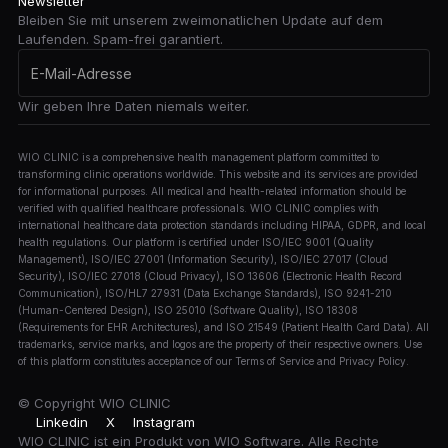
Newsletter
Bleiben Sie mit unserem zweimonatlichen Update auf dem
Laufenden. Spam-frei garantiert.
Wir geben Ihre Daten niemals weiter.
WIO CLINIC is a comprehensive health management platform committed to
transforming clinic operations worldwide. This website and its services are provided
for informational purposes. All medical and health-related information should be
verified with qualified healthcare professionals. WIO CLINIC complies with
international healthcare data protection standards including HIPAA, GDPR, and local
health regulations. Our platform is certified under ISO/IEC 9001 (Quality
Management), ISO/IEC 27001 (Information Security), ISO/IEC 27017 (Cloud
Security), ISO/IEC 27018 (Cloud Privacy), ISO 13606 (Electronic Health Record
Communication), ISO/HL7 27931 (Data Exchange Standards), ISO 9241-210
(Human-Centered Design), ISO 25010 (Software Quality), ISO 18308
(Requirements for EHR Architectures), and ISO 21549 (Patient Health Card Data). All
trademarks, service marks, and logos are the property of their respective owners. Use
of this platform constitutes acceptance of our Terms of Service and Privacy Policy.
© Copyright
WIO CLINIC
Linkedin
X
Instagram
WIO CLINIC ist ein Produkt von WIO Software. Alle Rechte