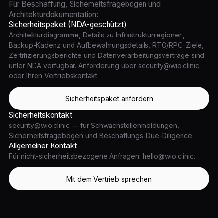
Für Beschaffung, Sicherheitsfragebögen und
Architekturdokumentation:
Sicherheitspaket (NDA-geschützt)
Architekturdiagramme, Details zu Infrastrukturregionen,
Backup-Kadenz und Aufbewahrungsdetails, RTO/RPO-Ziele,
Zertifizierungsberichte und Datenverarbeitungsverträge sind
unter NDA verfügbar. Anforderung über security@wio.clinic
oder Ihren Vertriebskontakt.
Sicherheitspaket anfordern
Sicherheitskontakt
security@wio.clinic — für Schwachstellenmeldungen,
Sicherheitsfragebögen und Beschaffungs-Due-Diligence.
Allgemeiner Kontakt
Für nicht-sicherheitsbezogene Anfragen: hello@wio.clinic.
Mit dem Vertrieb sprechen