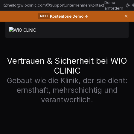
Demo
hello@wioclinic.com
Support
Unternehmen
Kontakt
anfordern
✕
Kostenlose Demo →
NEU
Vertrauen & Sicherheit bei WIO
CLINIC
Gebaut wie die Klinik, der sie dient:
ernsthaft, mehrschichtig und
verantwortlich.