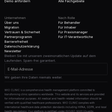
Demo anfordern
Alle Fachgebiete
Unternehmen
Nach Rolle
Über uns
Für Behandler
Migration
Für Inhaber
Vertrauen & Sicherheit
Für Praxismanager
Partnerprogramm
Für IT-Verantwortliche
Barrierefreiheit
Datenschutzerklärung
Newsletter
Bleiben Sie mit unserem zweimonatlichen Update auf dem
Laufenden. Spam-frei garantiert.
Wir geben Ihre Daten niemals weiter.
WIO CLINIC is a comprehensive health management platform committed to
transforming clinic operations worldwide. This website and its services are provided
for informational purposes. All medical and health-related information should be
verified with qualified healthcare professionals. WIO CLINIC complies with
international healthcare data protection standards including HIPAA, GDPR, and local
health regulations. Our platform is certified under ISO/IEC 9001 (Quality