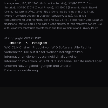
Management), ISO/IEC 27001 (Information Security), ISO/IEC 27017 (Cloud
Security), ISO/IEC 27018 (Cloud Privacy), ISO 13606 (Electronic Health Record
Communication), ISO/HL7 27931 (Data Exchange Standards), ISO 9241-210
(Human-Centered Design), ISO 25010 (Software Quality), ISO 18308
(Requirements for EHR Architectures), and ISO 21549 (Patient Health Card Data). All
trademarks, service marks, and logos are the property of their respective owners. Use
of this platform constitutes acceptance of our Terms of Service and Privacy Policy.
© Copyright
WIO CLINIC
Linkedin
X
Instagram
WIO CLINIC ist ein Produkt von WIO Software. Alle Rechte
vorbehalten. Die auf dieser Website bereitgestellten
Informationen dienen ausschließlich allgemeinen
Informationszwecken. WIO CLINIC und seine Dienste unterliegen
unseren Nutzungsbedingungen und unserer
Datenschutzerklärung.