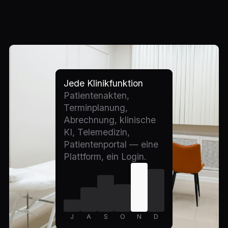
Jede Klinikfunktion
Patientenakten,
Terminplanung,
Abrechnung, klinische
KI, Telemedizin,
Patientenportal — eine
Plattform, ein Login.
J
A
S
O
N
D