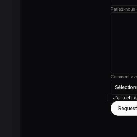
Parlez-nous 
Comment ave
J'ai lu et j