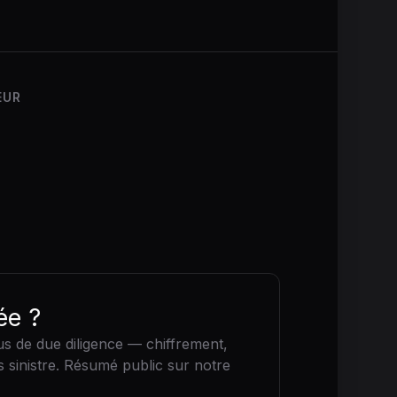
EUR
ée ?
us de due diligence — chiffrement,
s sinistre. Résumé public sur notre