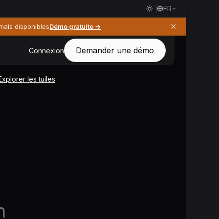
FR
✕
rmais disponibles
Démo gratuite →
Demander une démo
Connexion
Explorer les tuiles
n