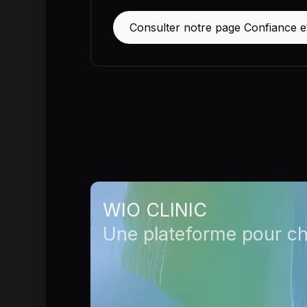
Consulter notre page Confiance e
WIO CLINIC
Une plateforme pour c