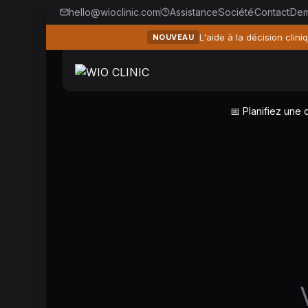
hello@wioclinic.com
Assistance
Société
Contact
Dem
L'aide à la décision clin
NOUVEAU
📅 Planifiez une