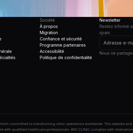
Société
Newsletter
À propos
Restez informé a
Migration
spam.
e
Confiance et sécurité
Programme partenaires
nérale
Accessibilité
Nous ne partageo
cialités
Politique de confidentialité
rm committed to transforming clinic operations worldwide. This website and its
ed with qualified healthcare professionals. WIO CLINIC complies with internatio