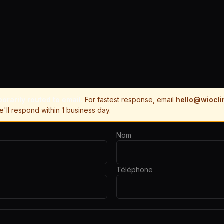
orarily routed to email.
For fastest response, email
hello@wiocli
We'll respond within 1 business day.
Nom
Téléphone