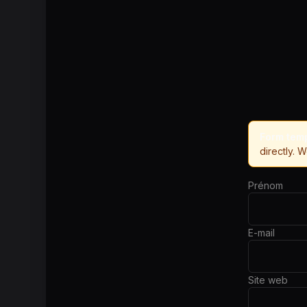
Form temp
directly. 
Prénom
E-mail
Site web