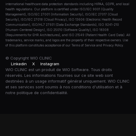
international healthcare data protection standards including HIPAA, GDPR, and local
health regulations. Our platform is certified under ISO/IEC 9001 (Quality
Management), ISO/IEC 27001 (Information Security), ISO/IEC 27017 (Cloud
Security), ISO/IEC 27018 (Cloud Privacy), ISO 13606 (Electronic Health Record
Communication), ISO/HL7 27931 (Data Exchange Standards), ISO 9241-210
(Human-Centered Design), ISO 25010 (Software Quality), ISO 18308
(Requirements for EHR Architectures), and ISO 21549 (Patient Health Card Data). All
trademarks, service marks, and logos are the property of their respective owners. Use
of this platform constitutes acceptance of our Terms of Service and Privacy Policy.
© Copyright
WIO CLINIC
Linkedin
X
Instagram
WIO CLINIC est un produit de WIO Software. Tous droits
réservés. Les informations fournies sur ce site web sont
destinées à un usage informatif général uniquement. WIO CLINIC
et ses services sont soumis à nos conditions d'utilisation et à
notre politique de confidentialité.