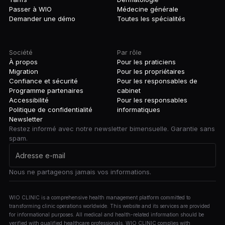
Passer à WIO
Médecine générale
Demander une démo
Toutes les spécialités
Société
Par rôle
À propos
Pour les praticiens
Migration
Pour les propriétaires
Confiance et sécurité
Pour les responsables de
Programme partenaires
cabinet
Accessibilité
Pour les responsables
Politique de confidentialité
informatiques
Newsletter
Restez informé avec notre newsletter bimensuelle. Garantie sans
spam.
Nous ne partageons jamais vos informations.
WIO CLINIC is a comprehensive health management platform committed to
transforming clinic operations worldwide. This website and its services are provided
for informational purposes. All medical and health-related information should be
verified with qualified healthcare professionals. WIO CLINIC complies with