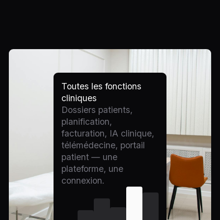
Toutes les fonctions
cliniques
Dossiers patients,
planification,
facturation, IA clinique,
télémédecine, portail
patient — une
plateforme, une
connexion.