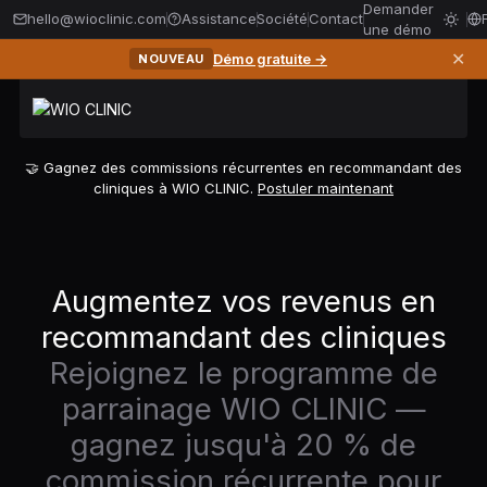
Demander
hello@wioclinic.com
Assistance
Société
Contact
une démo
✕
Démo gratuite →
NOUVEAU
🤝 Gagnez des commissions récurrentes en recommandant des
cliniques à WIO CLINIC.
Postuler maintenant
Augmentez vos revenus en
recommandant des cliniques
Rejoignez le programme de
parrainage WIO CLINIC —
gagnez jusqu'à 20 % de
commission récurrente pour