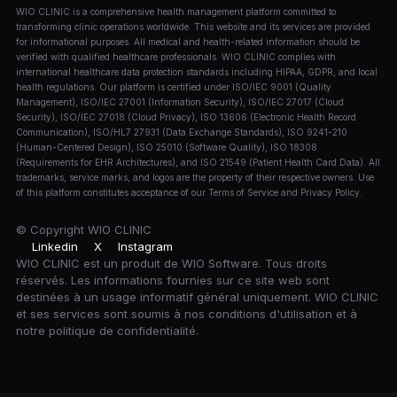
WIO CLINIC is a comprehensive health management platform committed to
transforming clinic operations worldwide. This website and its services are provided
for informational purposes. All medical and health-related information should be
verified with qualified healthcare professionals. WIO CLINIC complies with
international healthcare data protection standards including HIPAA, GDPR, and local
health regulations. Our platform is certified under ISO/IEC 9001 (Quality
Management), ISO/IEC 27001 (Information Security), ISO/IEC 27017 (Cloud
Security), ISO/IEC 27018 (Cloud Privacy), ISO 13606 (Electronic Health Record
Communication), ISO/HL7 27931 (Data Exchange Standards), ISO 9241-210
(Human-Centered Design), ISO 25010 (Software Quality), ISO 18308
(Requirements for EHR Architectures), and ISO 21549 (Patient Health Card Data). All
trademarks, service marks, and logos are the property of their respective owners. Use
of this platform constitutes acceptance of our Terms of Service and Privacy Policy.
© Copyright
WIO CLINIC
Linkedin
X
Instagram
WIO CLINIC est un produit de WIO Software. Tous droits
réservés. Les informations fournies sur ce site web sont
destinées à un usage informatif général uniquement. WIO CLINIC
et ses services sont soumis à nos conditions d'utilisation et à
notre politique de confidentialité.